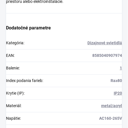
priestoru alebo elektroinštalácie.
Dodatočné parametre
Kategória
:
Dizajnové svietidlá
EAN
:
8585040907974
Balenie
:
1
Index podania farieb
:
Ra≥80
Krytie (IP)
:
IP20
Materiál
:
metal/acryl
Napätie
:
AC160-265V