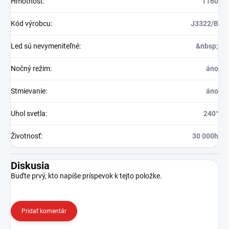
Hmotnosť
:
1160
Kód výrobcu
:
J3322/B
Led sú nevymeniteľné
:
&nbsp;
Nočný režim
:
áno
Stmievanie
:
áno
Uhol svetla
:
240°
Životnosť
:
30 000h
Diskusia
Buďte prvý, kto napíše príspevok k tejto položke.
Pridať komentár