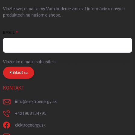
Vložte svoj e-mail a my Vám budeme zasielať informácie o nových
produktoch na našom e-shope.
EMAIL
Vložením e-mailu súhlasíte s
podmienkami ochrany osobných údajov
Prihlásiť sa
KONTAKT
info
@
elektroenergy.sk
+421908134795
elektroenergy.sk