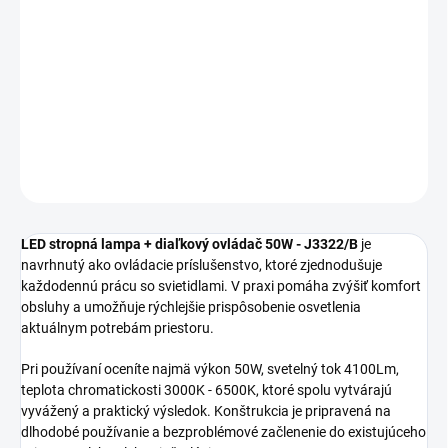
MOŽNOSTI
DORUČENIA
LED stropná lampa + diaľkový ovládač 50W J3322/B je vhodný
ako štýlové a funkčné riešenie do moderných aj klasických
interiérov.
DETAILNÉ INFORMÁCIE
OPÝTAŤ SA
STRÁŽIŤ
LED stropná lampa + diaľkový ovládač 50W - J3322/B
je
navrhnutý ako ovládacie príslušenstvo, ktoré zjednodušuje
každodennú prácu so svietidlami. V praxi pomáha zvýšiť komfort
obsluhy a umožňuje rýchlejšie prispôsobenie osvetlenia
aktuálnym potrebám priestoru.
Pri používaní oceníte najmä výkon 50W, svetelný tok 4100Lm,
teplota chromatickosti 3000K - 6500K, ktoré spolu vytvárajú
vyvážený a praktický výsledok. Konštrukcia je pripravená na
dlhodobé používanie a bezproblémové začlenenie do existujúceho