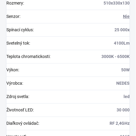
Rozmery
:
510x330x130
Senzor
:
Nie
Spínací cyklus
:
25 000x
Svetelný tok
:
4100Lm
Teplota chromatickosti
:
3000K - 6500K
Výkon
:
50W
Výrobca
:
NEDES
Zdroj svetla
:
led
Životnosť LED
:
30 000
Diaľkový ovládač
:
RF 2,4GHz