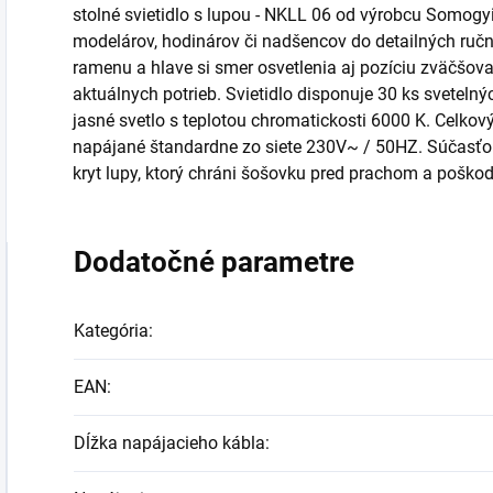
stolné svietidlo s lupou - NKLL 06 od výrobcu Somog
modelárov, hodinárov či nadšencov do detailných ru
ramenu a hlave si smer osvetlenia aj pozíciu zväčšova
aktuálnych potrieb. Svietidlo disponuje 30 ks svetelnýc
jasné svetlo s teplotou chromatickosti 6000 K. Celkový
napájané štandardne zo siete 230V~ / 50HZ. Súčasťou 
kryt lupy, ktorý chráni šošovku pred prachom a poško
Dodatočné parametre
Kategória
:
EAN
:
Dĺžka napájacieho kábla
: