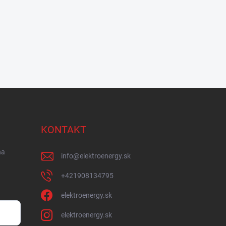
KONTAKT
na
info
@
elektroenergy.sk
+421908134795
elektroenergy.sk
elektroenergy.sk