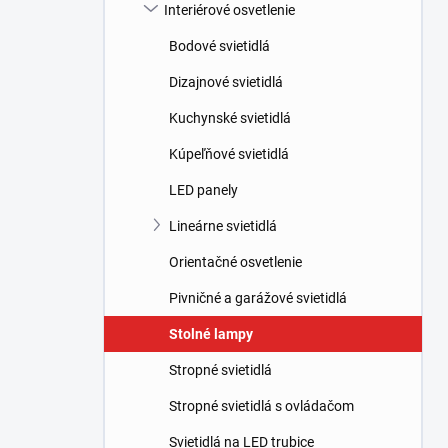
l
Interiérové osvetlenie
Bodové svietidlá
Dizajnové svietidlá
Kuchynské svietidlá
Kúpeľňové svietidlá
LED panely
Lineárne svietidlá
Orientačné osvetlenie
Pivničné a garážové svietidlá
Stolné lampy
Stropné svietidlá
Stropné svietidlá s ovládačom
Svietidlá na LED trubice