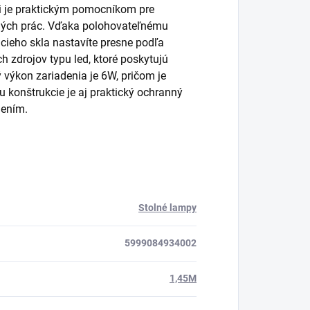
yi je praktickým pomocníkom pre
čných prác. Vďaka polohovateľnému
cieho skla nastavíte presne podľa
h zdrojov typu led, ktoré poskytujú
 výkon zariadenia je 6W, pričom je
konštrukcie je aj praktický ochranný
dením.
Stolné lampy
5999084934002
1,45M