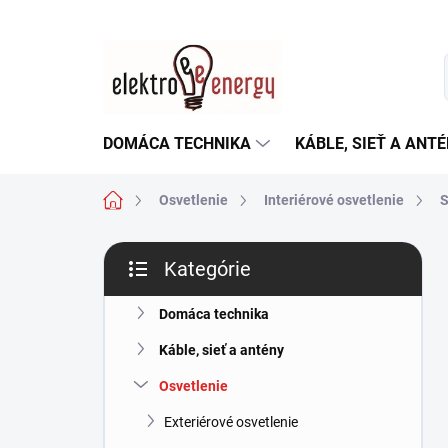
Prejsť
na
obsah
DOMÁCA TECHNIKA
KÁBLE, SIEŤ A ANT
Domov
Osvetlenie
Interiérové osvetlenie
S
B
Kategórie
o
Preskočiť
č
kategórie
n
Domáca technika
ý
Káble, sieť a antény
p
a
Osvetlenie
n
Exteriérové osvetlenie
e