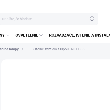
Hľadať
ÉNY
OSVETLENIE
ROZVÁDZAČE, ISTENIE A INŠTA
tolné lampy
LED stolné svietidlo s lupou - NKLL 06
Neohodnotené
Podrobnosti hodnotenia
ZNAČKA:
SOMOGY
€4
€36
Jedn
MO
cena
MOŽ
DOR