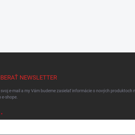
BERAŤ NEWSLETTER
 svoj e-mail a my Vám budeme zasielať informácie o nových produktoch 
 e-shope.