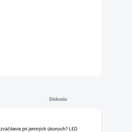
stolné svietidlo s lupou - NKLL 06 od výrobcu Somogyi je
tickým pomocníkom pri detailnej práci.
ILNÉ INFORMÁCIE
OPÝTAŤ SA
STRÁŽIŤ
Diskusia
bo zväčšenie pri jemných úkonoch? LED