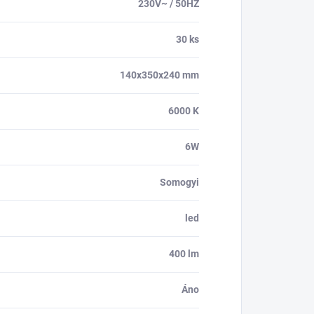
230V~ / 50HZ
30 ks
140x350x240 mm
6000 K
6W
Somogyi
led
400 lm
Áno