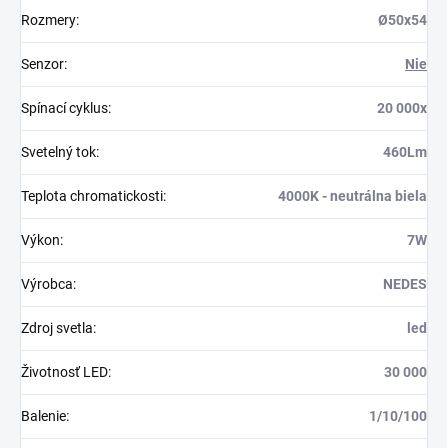
Rozmery
:
Ø50x54
Senzor
:
Nie
Spínací cyklus
:
20 000x
Svetelný tok
:
460Lm
Teplota chromatickosti
:
4000K - neutrálna biela
Výkon
:
7W
Výrobca
:
NEDES
Zdroj svetla
:
led
Životnosť LED
:
30 000
Balenie
:
1/10/100