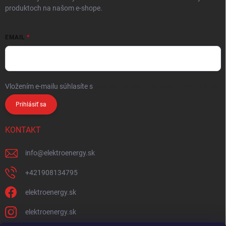
produktoch na našom e-shope.
EMAIL
Vložením e-mailu súhlasíte s
podmienkami ochrany osobných údajov
Prihlásiť sa
KONTAKT
info
@
elektroenergy.sk
+421908134795
elektroenergy.sk
elektroenergy.sk