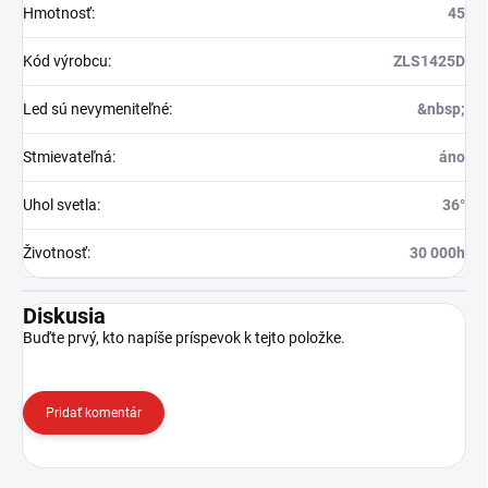
Hmotnosť
:
45
Kód výrobcu
:
ZLS1425D
Led sú nevymeniteľné
:
&nbsp;
Stmievateľná
:
áno
Uhol svetla
:
36°
Životnosť
:
30 000h
Diskusia
Buďte prvý, kto napíše príspevok k tejto položke.
Pridať komentár