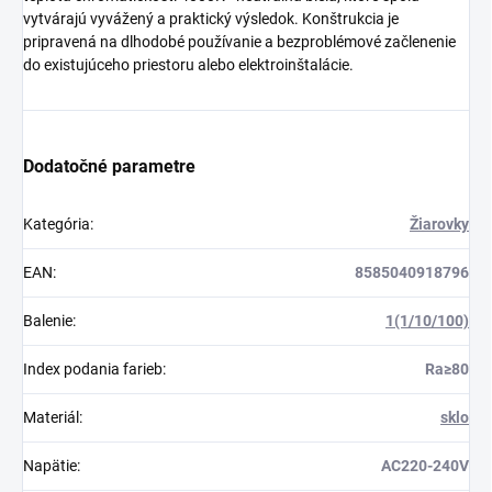
vytvárajú vyvážený a praktický výsledok. Konštrukcia je
pripravená na dlhodobé používanie a bezproblémové začlenenie
do existujúceho priestoru alebo elektroinštalácie.
Dodatočné parametre
Kategória
:
Žiarovky
EAN
:
8585040918796
Balenie
:
1(1/10/100)
Index podania farieb
:
Ra≥80
Materiál
:
sklo
Napätie
:
AC220-240V