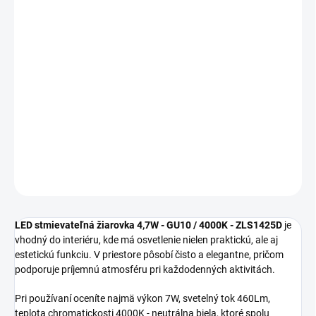
MOŽNOSTI
DORUČENIA
−
+
Pridať do košíka
LED stmievateľná žiarovka 4 ZLS1425D sa hodí na výmenu za
pôvodné svetelné zdroje pri zachovaní dobrej svietivosti a
prevádzky.
DETAILNÉ INFORMÁCIE
OPÝTAŤ SA
STRÁŽIŤ
LED stmievateľná žiarovka 4,7W - GU10 / 4000K - ZLS1425D
je
vhodný do interiéru, kde má osvetlenie nielen praktickú, ale aj
estetickú funkciu. V priestore pôsobí čisto a elegantne, pričom
podporuje príjemnú atmosféru pri každodenných aktivitách.
Pri používaní oceníte najmä výkon 7W, svetelný tok 460Lm,
teplota chromatickosti 4000K - neutrálna biela, ktoré spolu