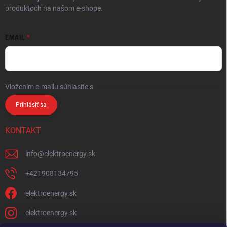
produktoch na našom e-shope.
EMAIL
Vložením e-mailu súhlasíte s
podmienkami ochrany osobných údajov
Prihlásiť sa
KONTAKT
info
@
elektroenergy.sk
+421908134795
elektroenergy.sk
elektroenergy.sk