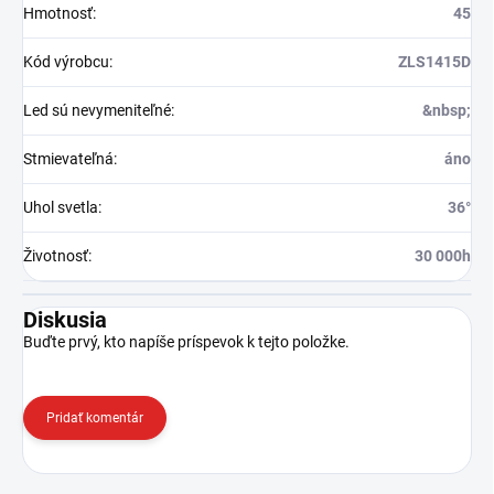
Hmotnosť
:
45
Kód výrobcu
:
ZLS1415D
Led sú nevymeniteľné
:
&nbsp;
Stmievateľná
:
áno
Uhol svetla
:
36°
Životnosť
:
30 000h
Diskusia
Buďte prvý, kto napíše príspevok k tejto položke.
Pridať komentár