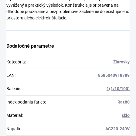
vyvážený a praktický výsledok. Konštrukcia je pripravená na
dlhodobé používanie a bezproblémové začlenenie do existujúceho
priestoru alebo elektroinštalácie.
Dodatočné parametre
Kategória
:
Žiarovky
EAN
:
8585040918789
Balenie
:
1(1/10/100)
Index podania farieb
:
Ra≥80
Materiál
:
sklo
Napätie
:
AC220-240V