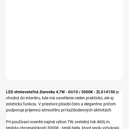
MOŽNOSTI
DORUČENIA
−
+
Pridať do košíka
LED stmievateľná žiarovka 4 ZLS1415D je vhodný pre
domácnosti, kancelárie aj technické priestory s dôrazom na
úsporné a stabilné osvetlenie.
DETAILNÉ INFORMÁCIE
OPÝTAŤ SA
STRÁŽIŤ
LED stmievateľná žiarovka 4,7W - GU10 / 3000K - ZLS1415D
je
vhodný do interiéru, kde má osvetlenie nielen praktickú, ale aj
estetickú funkciu. V priestore pôsobí čisto a elegantne, pričom
podporuje príjemnú atmosféru pri každodenných aktivitách.
Pri používaní oceníte najmä výkon 7W, svetelný tok 460Lm,
teplota chromatickosti 3000K - teplá biela, ktoré spolu vytvárajú