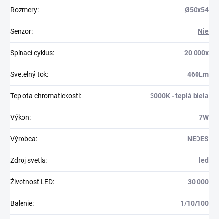
Rozmery
:
Ø50x54
Senzor
:
Nie
Spínací cyklus
:
20 000x
Svetelný tok
:
460Lm
Teplota chromatickosti
:
3000K - teplá biela
Výkon
:
7W
Výrobca
:
NEDES
Zdroj svetla
:
led
Životnosť LED
:
30 000
Balenie
:
1/10/100