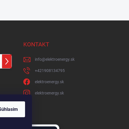
KONTAKT
info
@
elektroenergy.sk
Prihlásiť
sa
+421908134795
elektroenergy.sk
elektroenergy.sk
Súhlasím