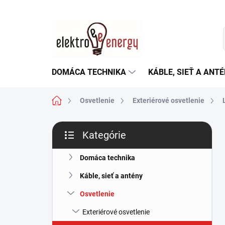
Prejsť
na
obsah
DOMÁCA TECHNIKA
KÁBLE, SIEŤ A ANT
Domov
Osvetlenie
Exteriérové osvetlenie
B
Kategórie
o
Preskočiť
č
kategórie
n
Domáca technika
ý
Káble, sieť a antény
p
a
Osvetlenie
n
Exteriérové osvetlenie
e