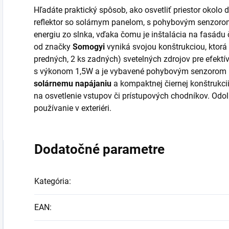
Hľadáte praktický spôsob, ako osvetliť priestor okolo
reflektor so solárnym panelom, s pohybovým senzoro
energiu zo slnka, vďaka čomu je inštalácia na fasádu 
od značky
Somogyi
vyniká svojou konštrukciou, ktor
predných, 2 ks zadných) svetelných zdrojov pre efektív
s výkonom 1,5W a je vybavené pohybovým senzorom p
solárnemu napájaniu
a kompaktnej čiernej konštrukci
na osvetlenie vstupov či prístupových chodníkov. Odo
používanie v exteriéri.
Dodatočné parametre
Kategória
:
EAN
: