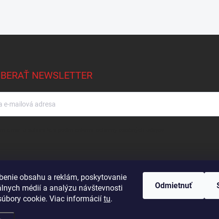
BERAŤ NEWSLETTER
m e-mailu súhlasíte s
podmienkami ochrany osobných údajov
benie obsahu a reklám, poskytovanie
Odmietnuť
álnych médií a analýzu návštevnosti
Podmienky ochrany osobných údajov
Kontakty
Obchodné podmienky
úbory cookie. Viac informácií
tu
.