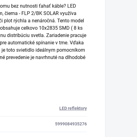
 domu bez nutnosti ťahať káble? LED
m, čierna - FLP 2/BK SOLAR využíva
či plot rýchla a nenáročná. Tento model
á obsahuje celkovo 10x2835 SMD ( 8 ks
nu distribúciu svetla. Zariadenie pracuje
re automatické spínanie v tme. Vďaka
i je toto svietidlo ideálnym pomocníkom
lné prevedenie je navrhnuté na dlhodobé
LED reflektory
5999084935276