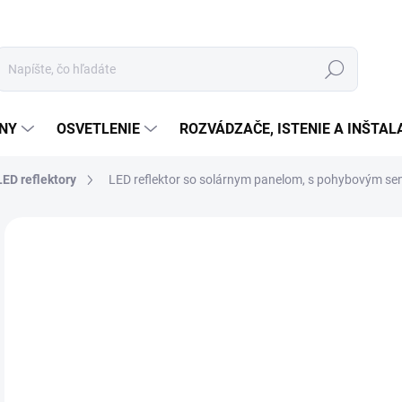
Hľadať
ÉNY
OSVETLENIE
ROZVÁDZAČE, ISTENIE A INŠTA
LED reflektory
LED reflektor so solárnym panelom, s pohybovým se
Neohodnotené
Podrobnosti hodnotenia
ZNAČKA:
SOMOGY
€1
€12
Jedn
SK
cena
MOŽ
DOR