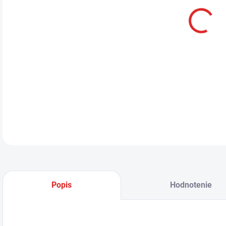
Ten
v či
Zari
zadn
(nev
DETA
Popis
Hodnotenie