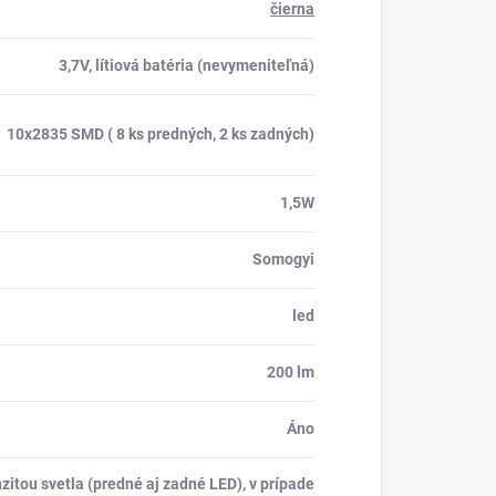
čierna
3,7V, lítiová batéria (nevymeniteľná)
10x2835 SMD ( 8 ks predných, 2 ks zadných)
1,5W
Somogyi
led
200 lm
Áno
enzitou svetla (predné aj zadné LED), v prípade