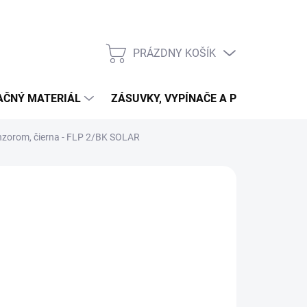
PRÁZDNY KOŠÍK
NÁKUPNÝ
KOŠÍK
LAČNÝ MATERIÁL
ZÁSUVKY, VYPÍNAČE A PRIPOJENIE
nzorom, čierna - FLP 2/BK SOLAR
I
4,90
,11 bez DPH
otková
LADOM
(13 KS)
:
NOSTI
UČENIA