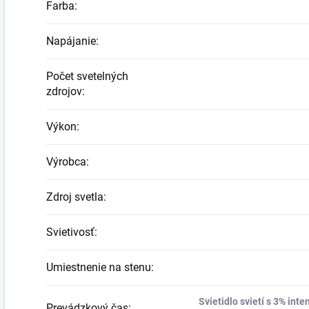
Farba
:
Napájanie
:
Počet svetelných
zdrojov
:
Výkon
:
Výrobca
:
Zdroj svetla
:
Svietivosť
:
Umiestnenie na stenu
:
Svietidlo svietí s 3% int
Prevádzkový čas
: