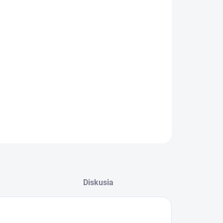
−
+
Pridať do košíka
to
LED reflektor so solárnym panelom
od výrobcu Somogyi
ernej farbe využíva
zdroj svetla LED
s výkonom 1,5 W.
adenie disponuje 10x2835 SMD (8 ks predných, 2 ks
ých) diódami a napájanie zabezpečuje 3,7 V, lítiová batéria
ymeniteľná).
ILNÉ INFORMÁCIE
OPÝTAŤ SA
STRÁŽIŤ
Diskusia