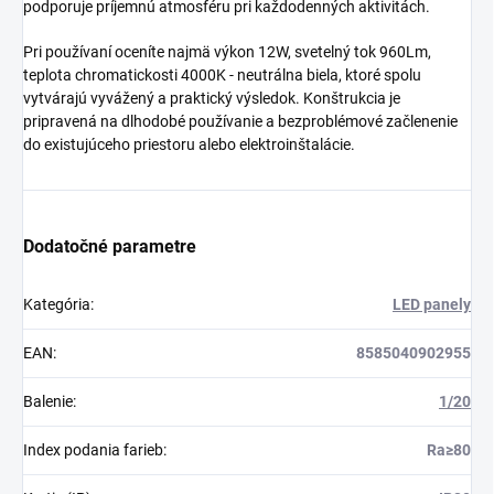
podporuje príjemnú atmosféru pri každodenných aktivitách.
Pri používaní oceníte najmä výkon 12W, svetelný tok 960Lm,
teplota chromatickosti 4000K - neutrálna biela, ktoré spolu
vytvárajú vyvážený a praktický výsledok. Konštrukcia je
pripravená na dlhodobé používanie a bezproblémové začlenenie
do existujúceho priestoru alebo elektroinštalácie.
Dodatočné parametre
Kategória
:
LED panely
EAN
:
8585040902955
Balenie
:
1/20
Index podania farieb
:
Ra≥80