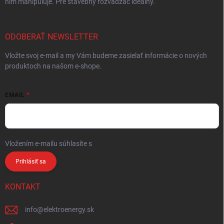
ním manipuluje. Pre stavebný rozvádzač ideálny.
ODOBERAŤ NEWSLETTER
Vložte svoj e-mail a my Vám budeme zasielať informácie o nových
produktoch na našom e-shope.
EMAIL
Vložením e-mailu súhlasíte s
podmienkami ochrany osobných údajov
Prihlásiť sa
KONTAKT
info
@
elektroenergy.sk