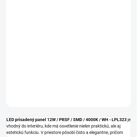
MOŽNOSTI
DORUČENIA
−
+
Pridať do košíka
LED prisadený panel NEDES LPL323 predstavuje
úsporné a
moderné riešenie
pre rovnomerné osvetlenie interiérov s
neutrálnym bielym svetlom. Vďaka svojmu
minimalistickému
dizajnu a výkonu 12W
skvele zapadne do domácností aj
kancelárskych priestorov, kde vyžadujete čistý vzhľad a
spoľahlivosť.
DETAILNÉ INFORMÁCIE
OPÝTAŤ SA
STRÁŽIŤ
LED prisadený panel 12W / PRSF / SMD / 4000K / WH - LPL323
je
vhodný do interiéru, kde má osvetlenie nielen praktickú, ale aj
estetickú funkciu. V priestore pôsobí čisto a elegantne, pričom