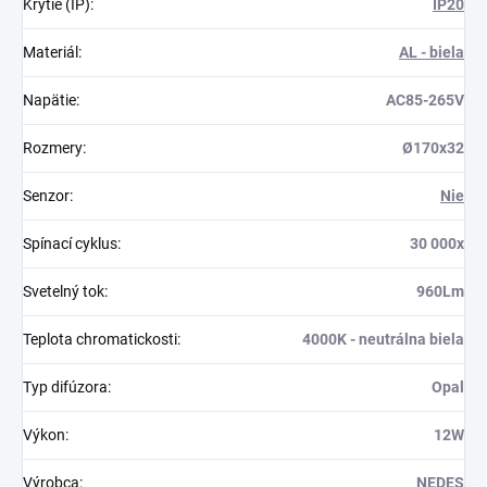
Krytie (IP)
:
IP20
Materiál
:
AL - biela
Napätie
:
AC85-265V
Rozmery
:
Ø170x32
Senzor
:
Nie
Spínací cyklus
:
30 000x
Svetelný tok
:
960Lm
Teplota chromatickosti
:
4000K - neutrálna biela
Typ difúzora
:
Opal
Výkon
:
12W
Výrobca
:
NEDES