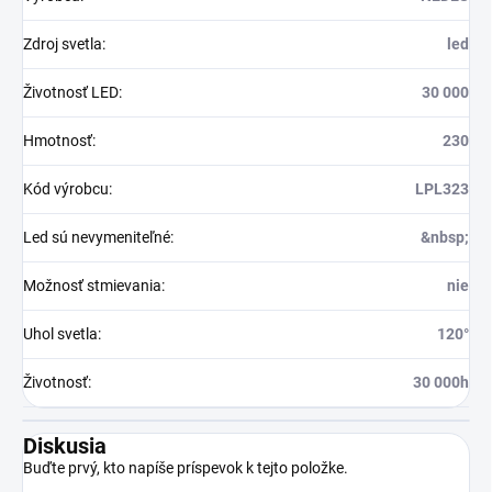
Zdroj svetla
:
led
Životnosť LED
:
30 000
Hmotnosť
:
230
Kód výrobcu
:
LPL323
Led sú nevymeniteľné
:
&nbsp;
Možnosť stmievania
:
nie
Uhol svetla
:
120°
Životnosť
:
30 000h
Diskusia
Buďte prvý, kto napíše príspevok k tejto položke.