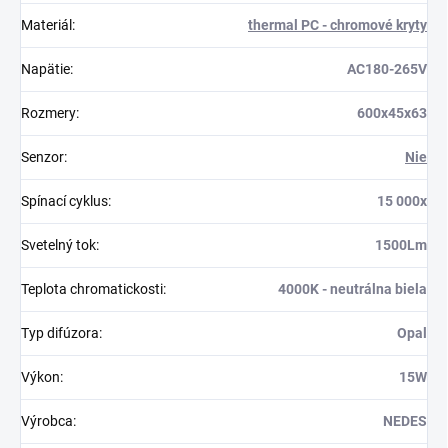
Materiál
:
thermal PC - chromové kryty
Napätie
:
AC180-265V
Rozmery
:
600x45x63
Senzor
:
Nie
Spínací cyklus
:
15 000x
Svetelný tok
:
1500Lm
Teplota chromatickosti
:
4000K - neutrálna biela
Typ difúzora
:
Opal
Výkon
:
15W
Výrobca
:
NEDES