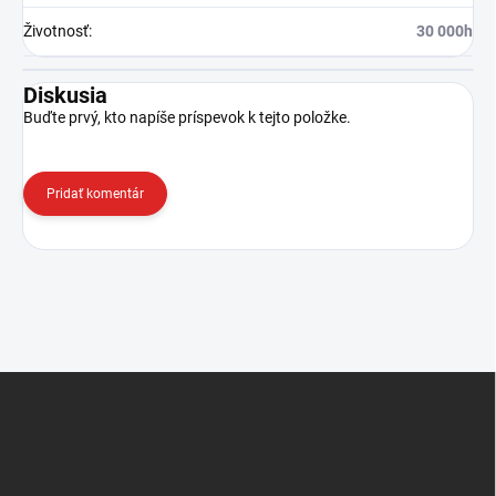
Životnosť
:
30 000h
Diskusia
Buďte prvý, kto napíše príspevok k tejto položke.
Pridať komentár
Z
á
p
ä
t