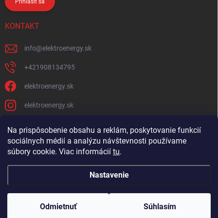
Prihlásiť sa
KONTAKT
info
@
elektroenergy.sk
+421908134795
elektroenergy.sk
elektroenergy.sk
Na prispôsobenie obsahu a reklám, poskytovanie funkcií
sociálnych médií a analýzu návštevnosti používame
Podmienky ochrany osobných údajov
Kontakty
súbory cookie. Viac informácií
tu
.
Obchodné podmienky
Nastavenie
Copyright 2026
Elektroenergy
. Všetky práva vyhradené.
Upraviť nastavenie
cookies
Odmietnuť
Súhlasím
🛒
Bulk objednávanie
Vytvoril Shoptet