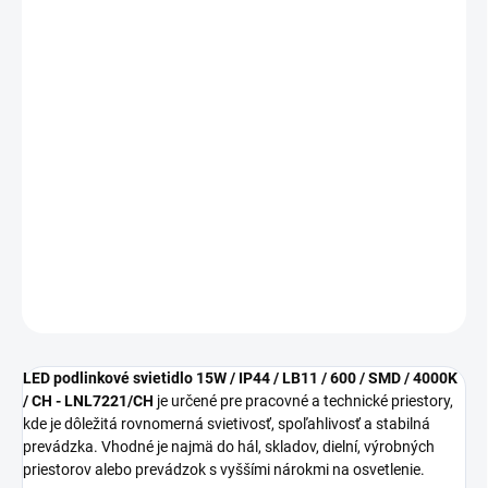
cena:
MOŽNOSTI
DORUČENIA
−
+
Pridať do košíka
LED podlinkové svietidlo 15W / IP44 / LB11 / LNL7221/CH sa
hodí ako štýlové a funkčné riešenie do moderných aj klasických
interiérov.
DETAILNÉ INFORMÁCIE
OPÝTAŤ SA
STRÁŽIŤ
LED podlinkové svietidlo 15W / IP44 / LB11 / 600 / SMD / 4000K
/ CH - LNL7221/CH
je určené pre pracovné a technické priestory,
kde je dôležitá rovnomerná svietivosť, spoľahlivosť a stabilná
prevádzka. Vhodné je najmä do hál, skladov, dielní, výrobných
priestorov alebo prevádzok s vyššími nárokmi na osvetlenie.