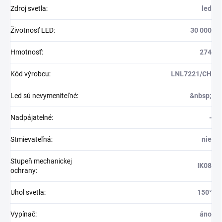
Zdroj svetla
:
led
Životnosť LED
:
30 000
Hmotnosť
:
274
Kód výrobcu
:
LNL7221/CH
Led sú nevymeniteľné
:
&nbsp;
Nadpájatelné
:
-
Stmievateľná
:
nie
Stupeň mechanickej
IK08
ochrany
:
Uhol svetla
:
150°
Vypínač
:
áno