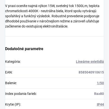
V praxi oceníte najmä výkon 15W, svetelný tok 1500Lm, teplota
chromatickosti 4000K - neutrálna biela, ktoré spolu vytvárajú
spoľahlivý a funkčný výsledok. Robustné prevedenie podporuje
dlhodobé používanie v náročnejšom režime a zároveň uľahčuje
začlenenie do existujúcej elektroinštalácie.
Dodatočné parametre
Kategória
:
Lineárne svietidlá
EAN
:
8585040910615
Balenie
:
1/50
Index podania farieb
:
Ra≥80
Krytie (IP)
:
IP44