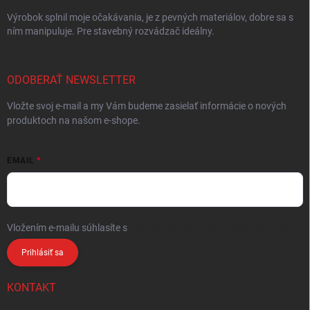
Výrobok splnil moje očakávania, je z pevných materiálov, dobre sa s
ním manipuluje. Pre stavebný rozvádzač ideálny.
ODOBERAŤ NEWSLETTER
Vložte svoj e-mail a my Vám budeme zasielať informácie o nových
produktoch na našom e-shope.
EMAIL
Vložením e-mailu súhlasíte s
podmienkami ochrany osobných údajov
Prihlásiť sa
KONTAKT