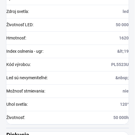
Zdroj svetla
:
led
Životnosť LED
:
50 000
Hmotnosť
:
1620
Index oslnenia - ugr
:
&lt;19
Kód výrobcu
:
PL5523U
Led sú nevymeniteľné
:
&nbsp;
Možnosť stmievania
:
nie
Uhol svetla
:
120°
Životnosť
:
50 000h