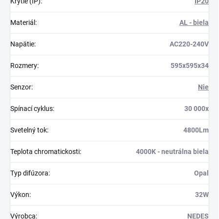
Krytie (IP)
:
IP20
Materiál
:
AL - biela
Napätie
:
AC220-240V
Rozmery
:
595x595x34
Senzor
:
Nie
Spínací cyklus
:
30 000x
Svetelný tok
:
4800Lm
Teplota chromatickosti
:
4000K - neutrálna biela
Typ difúzora
:
Opal
Výkon
:
32W
Výrobca
:
NEDES