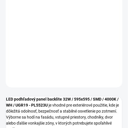
cena:
MOŽNOSTI
DORUČENIA
−
+
Pridať do košíka
LED podhľadový panel backlite 32W / 595x595 / SMD PL5523U je
vhodný na bezpečné a praktické osvetlenie exteriéru v
každodennej prevádzke.
DETAILNÉ INFORMÁCIE
OPÝTAŤ SA
STRÁŽIŤ
LED podhľadový panel backlite 32W / 595x595 / SMD / 4000K /
WH / UGR19 - PL5523U
je vhodné pre exteriérové použitie, kde je
dôležitá odolnosť, bezpečnosť a stabilné osvetlenie po zotmení.
Výborne sa hodí na fasádu, vstupné priestory, chodníky, dvor
alebo ďalšie vonkajšie zóny, v ktorých potrebujete spoľahlivé