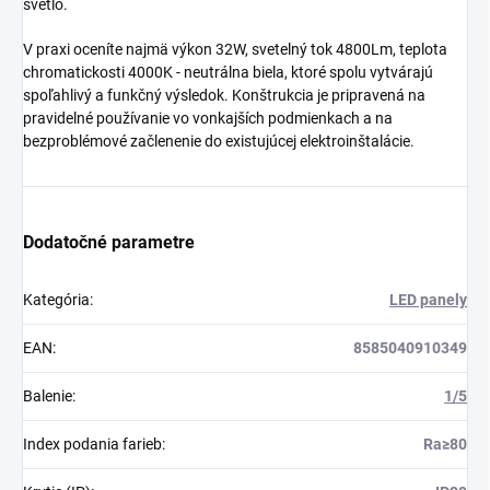
svetlo.
V praxi oceníte najmä výkon 32W, svetelný tok 4800Lm, teplota
chromatickosti 4000K - neutrálna biela, ktoré spolu vytvárajú
spoľahlivý a funkčný výsledok. Konštrukcia je pripravená na
pravidelné používanie vo vonkajších podmienkach a na
bezproblémové začlenenie do existujúcej elektroinštalácie.
Dodatočné parametre
Kategória
:
LED panely
EAN
:
8585040910349
Balenie
:
1/5
Index podania farieb
:
Ra≥80