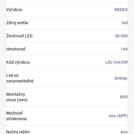
Výrobca
:
NEDES
Zdroj svetla
:
led
Životnosť LED
:
30 000
Hmotnosť
:
144
Kód výrobcu
:
LDL164/SW
Led sú
&nbsp;
nevymeniteľné
:
Montážny
Ø90
otvor (mm)
:
Možnosť
áno (APP)
stmievania
:
Nočný režim
:
áno