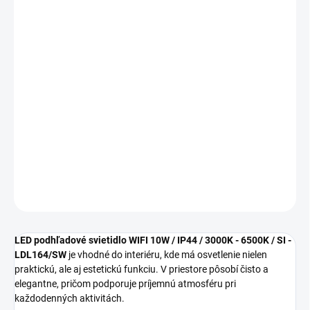
cena:
MOŽNOSTI
DORUČENIA
−
+
Pridať do košíka
LED podhľadové svietidlo WIFI 10W / IP44 / 3000K LDL164/SW sa
hodí ako štýlové a funkčné riešenie do moderných aj klasických
interiérov.
DETAILNÉ INFORMÁCIE
OPÝTAŤ SA
STRÁŽIŤ
LED podhľadové svietidlo WIFI 10W / IP44 / 3000K - 6500K / SI -
LDL164/SW
je vhodné do interiéru, kde má osvetlenie nielen
praktickú, ale aj estetickú funkciu. V priestore pôsobí čisto a
elegantne, pričom podporuje príjemnú atmosféru pri
každodenných aktivitách.