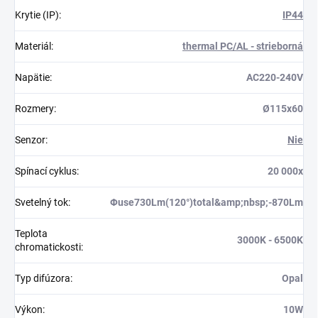
Krytie (IP)
:
IP44
Materiál
:
thermal PC/AL - strieborná
Napätie
:
AC220-240V
Rozmery
:
Ø115x60
Senzor
:
Nie
Spínací cyklus
:
20 000x
Svetelný tok
:
Φuse730Lm(120°)total&amp;nbsp;-870Lm
Teplota
3000K - 6500K
chromatickosti
:
Typ difúzora
:
Opal
Výkon
:
10W