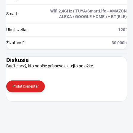
Wifi 2,4GHz ( TUYA/SmartLife - AMAZON
Smart
:
ALEXA / GOOGLE HOME ) + BT(BLE)
Uhol svetla
:
120°
Životnosť
:
30 000h
Diskusia
Buďte prvý, kto napíše príspevok k tejto položke.
Pridať komentár