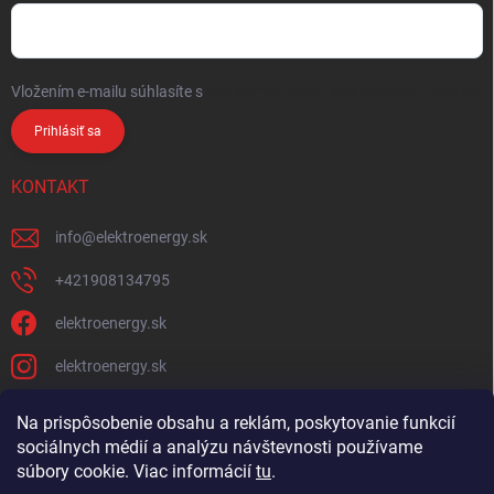
Vložením e-mailu súhlasíte s
podmienkami ochrany osobných údajov
Prihlásiť sa
KONTAKT
info
@
elektroenergy.sk
+421908134795
elektroenergy.sk
elektroenergy.sk
Na prispôsobenie obsahu a reklám, poskytovanie funkcií
sociálnych médií a analýzu návštevnosti používame
Podmienky ochrany osobných údajov
Kontakty
súbory cookie. Viac informácií
tu
.
Obchodné podmienky