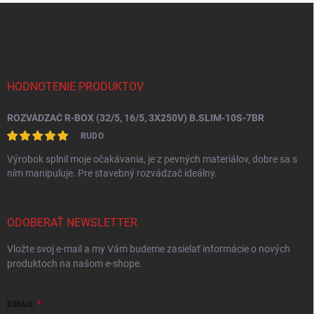
Z
á
p
ä
t
i
HODNOTENIE PRODUKTOV
e
ROZVÁDZAČ R-BOX (32/5, 16/5, 3X250V) B.SLIM-10S-7BR
RUDO
Výrobok splnil moje očakávania, je z pevných materiálov, dobre sa s
ním manipuluje. Pre stavebný rozvádzač ideálny.
ODOBERAŤ NEWSLETTER
Vložte svoj e-mail a my Vám budeme zasielať informácie o nových
produktoch na našom e-shope.
EMAIL