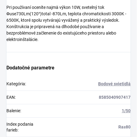
Pri používaní oceníte najmä výkon 10W, svetelný tok
Φuse730Lm(120°)total -870Lm, teplota chromatickosti 3000K -
6500K, ktoré spolu vytvárajú vyvážený a praktický výsledok.
Konštrukcia je pripravená na dlhodobé používanie a
bezproblémové začlenenie do existujúceho priestoru alebo
elektroinštalácie.
Dodatočné parametre
Kategória
:
Bodové svietidlá
EAN
:
8585040907417
Balenie
:
1/50
Index podania
Ra≥80
farieb
: