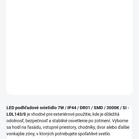
cena:
MOŽNOSTI
DORUČENIA
−
+
Pridať do košíka
LED podhľadové svietidlo 7W / IP44 / DR01 / LDL143/S sa hodí
pre vstupy, fasády, terasy, chodníky, dvor alebo technické
vonkajšie plochy.
DETAILNÉ INFORMÁCIE
OPÝTAŤ SA
STRÁŽIŤ
LED podhľadové svietidlo 7W / IP44 / DR01 / SMD / 3000K / SI -
LDL143/S
je vhodné pre exteriérové použitie, kde je dôležitá
odolnosť, bezpečnosť a stabilné osvetlenie po zotmení. Výborne
sa hodí na fasádu, vstupné priestory, chodníky, dvor alebo ďalšie
vonkajšie zóny, v ktorých potrebujete spoľahlivé svetlo.