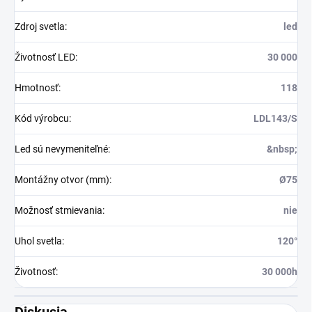
Zdroj svetla
:
led
Životnosť LED
:
30 000
Hmotnosť
:
118
Kód výrobcu
:
LDL143/S
Led sú nevymeniteľné
:
&nbsp;
Montážny otvor (mm)
:
Ø75
Možnosť stmievania
:
nie
Uhol svetla
:
120°
Životnosť
:
30 000h