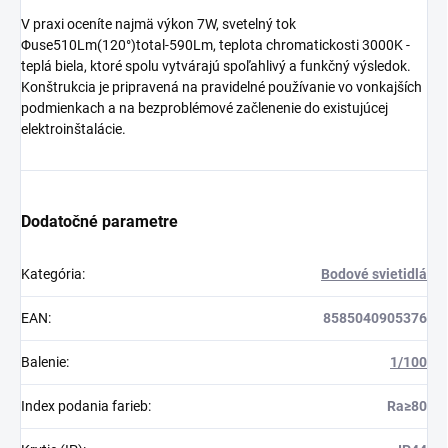
V praxi oceníte najmä výkon 7W, svetelný tok
Φuse510Lm(120°)total-590Lm, teplota chromatickosti 3000K -
teplá biela, ktoré spolu vytvárajú spoľahlivý a funkčný výsledok.
Konštrukcia je pripravená na pravidelné používanie vo vonkajších
podmienkach a na bezproblémové začlenenie do existujúcej
elektroinštalácie.
Dodatočné parametre
Kategória
:
Bodové svietidlá
EAN
:
8585040905376
Balenie
:
1/100
Index podania farieb
:
Ra≥80