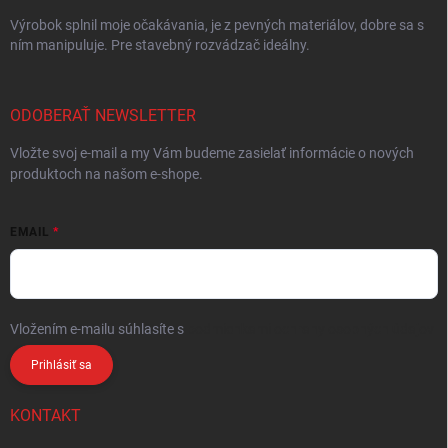
Výrobok splnil moje očakávania, je z pevných materiálov, dobre sa s
ním manipuluje. Pre stavebný rozvádzač ideálny.
ODOBERAŤ NEWSLETTER
Vložte svoj e-mail a my Vám budeme zasielať informácie o nových
produktoch na našom e-shope.
EMAIL
Vložením e-mailu súhlasíte s
podmienkami ochrany osobných údajov
Prihlásiť sa
KONTAKT