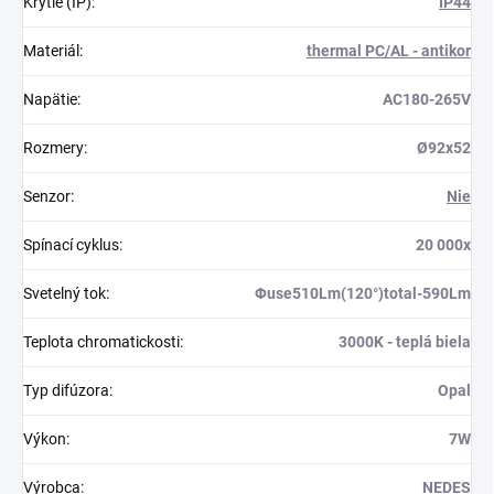
Krytie (IP)
:
IP44
Materiál
:
thermal PC/AL - antikor
Napätie
:
AC180-265V
Rozmery
:
Ø92x52
Senzor
:
Nie
Spínací cyklus
:
20 000x
Svetelný tok
:
Φuse510Lm(120°)total-590Lm
Teplota chromatickosti
:
3000K - teplá biela
Typ difúzora
:
Opal
Výkon
:
7W
Výrobca
:
NEDES