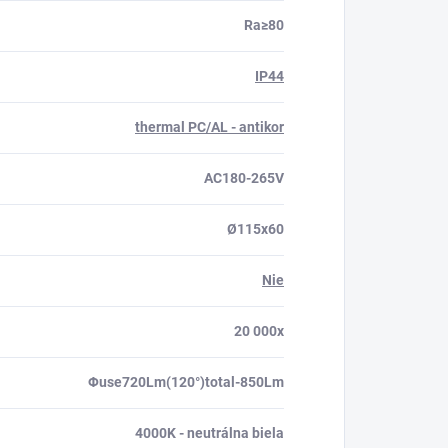
Ra≥80
IP44
thermal PC/AL - antikor
AC180-265V
Ø115x60
Nie
20 000x
Φuse720Lm(120°)total-850Lm
4000K - neutrálna biela