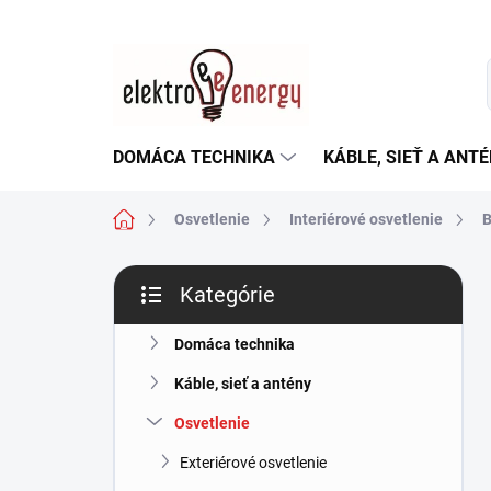
Prejsť
na
obsah
DOMÁCA TECHNIKA
KÁBLE, SIEŤ A ANT
Domov
Osvetlenie
Interiérové osvetlenie
B
B
Kategórie
o
Preskočiť
č
kategórie
n
Domáca technika
ý
Káble, sieť a antény
p
a
Osvetlenie
n
Exteriérové osvetlenie
e