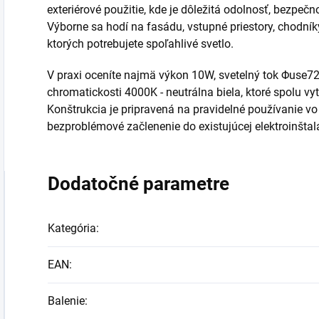
exteriérové použitie, kde je dôležitá odolnosť, bezpečn
Výborne sa hodí na fasádu, vstupné priestory, chodníky
ktorých potrebujete spoľahlivé svetlo.
V praxi oceníte najmä výkon 10W, svetelný tok Φuse7
chromatickosti 4000K - neutrálna biela, ktoré spolu vy
Konštrukcia je pripravená na pravidelné používanie v
bezproblémové začlenenie do existujúcej elektroinštal
Dodatočné parametre
Kategória
:
EAN
:
Balenie
: