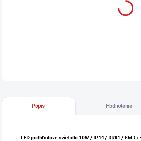
LED
LDL
von
DETA
Popis
Hodnotenie
LED podhľadové svietidlo 10W / IP44 / DR01 / SMD / 