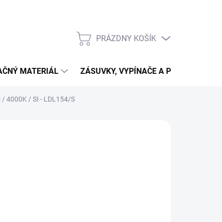
PRÁZDNY KOŠÍK
NÁKUPNÝ
KOŠÍK
LAČNÝ MATERIÁL
ZÁSUVKY, VYPÍNAČE A PRIPOJENIE
 / 4000K / SI - LDL154/S
4,50
,79 bez DPH
otková
LADOM
:
NOSTI
UČENIA