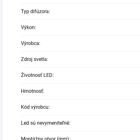
Typ difúzora
:
Výkon
:
Výrobca
:
Zdroj svetla
:
Životnosť LED
:
Hmotnosť
:
Kód výrobcu
:
Led sú nevymeniteľné
:
Montážny otvor (mm)
: