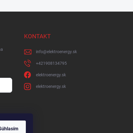
KONTAKT
na
info
@
elektroenergy.sk
+421908134795
elektroenergy.sk
elektroenergy.sk
Súhlasím