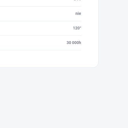
nie
120°
30 000h