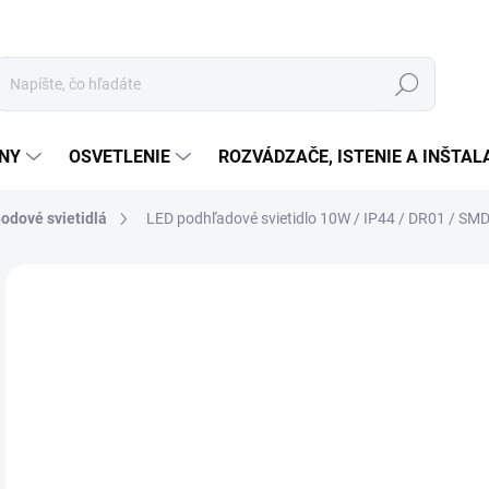
Hľadať
ÉNY
OSVETLENIE
ROZVÁDZAČE, ISTENIE A INŠTA
odové svietidlá
LED podhľadové svietidlo 10W / IP44 / DR01 / SMD
Neohodnotené
Podrobnosti hodnotenia
ZNAČKA:
NEDES
€1
€11
Jedn
SK
cena
MOŽ
DOR