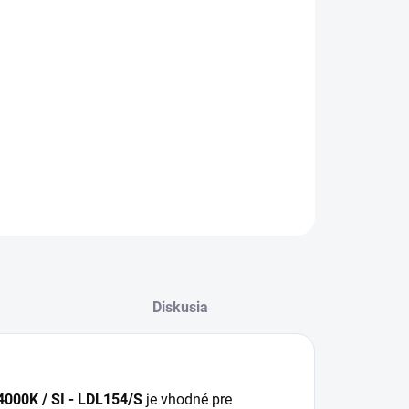
−
+
Pridať do košíka
 podhľadové svietidlo 10W / IP44 / DR01 /
154/S je vhodný ako spoľahlivé riešenie do
kajšieho prostredia s dôrazom na odolnosť.
ILNÉ INFORMÁCIE
OPÝTAŤ SA
STRÁŽIŤ
Diskusia
4000K / SI - LDL154/S
je vhodné pre