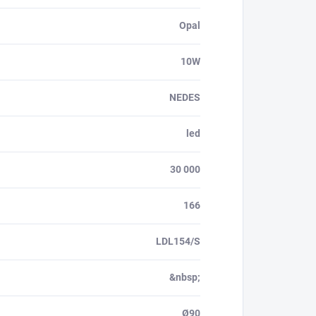
Opal
10W
NEDES
led
30 000
166
LDL154/S
&nbsp;
Ø90