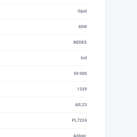
Opal
40W
NEDES
led
50 000
1339
&lt;23
PL7224
&nbsp;