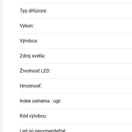
Typ difúzora
:
Výkon
:
Výrobca
:
Zdroj svetla
:
Životnosť LED
:
Hmotnosť
:
Index oslnenia - ugr
:
Kód výrobcu
:
Led sú nevymeniteľné
: