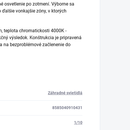
lné osvetlenie po zotmení. Výborne sa
 ďalšie vonkajšie zóny, v ktorých
, teplota chromatickosti 4000K -
nkčný výsledok. Konštrukcia je pripravená
 a na bezproblémové začlenenie do
Záhradné svietidlá
8585040910431
1/10