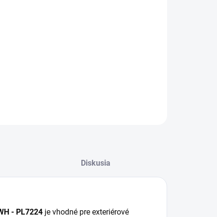
−
+
Pridať do košíka
 panel backlite 40W / 295x1195 / SMD / PL7224 sa
 pre vstupy, fasády, terasy, chodníky, dvor alebo
nické vonkajšie plochy.
ILNÉ INFORMÁCIE
OPÝTAŤ SA
STRÁŽIŤ
Diskusia
 WH - PL7224
je vhodné pre exteriérové