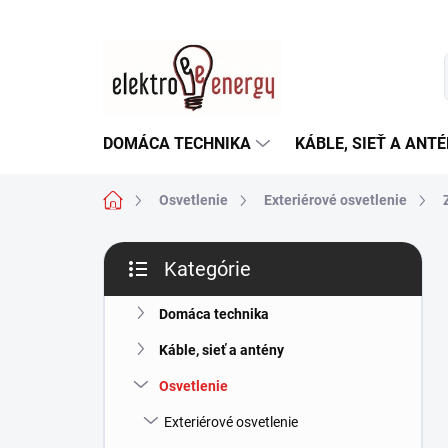
Prejsť
na
obsah
DOMÁCA TECHNIKA
KÁBLE, SIEŤ A ANT
Domov
Osvetlenie
Exteriérové osvetlenie
B
Kategórie
o
Preskočiť
č
kategórie
n
Domáca technika
ý
Káble, sieť a antény
p
a
Osvetlenie
n
Exteriérové osvetlenie
e