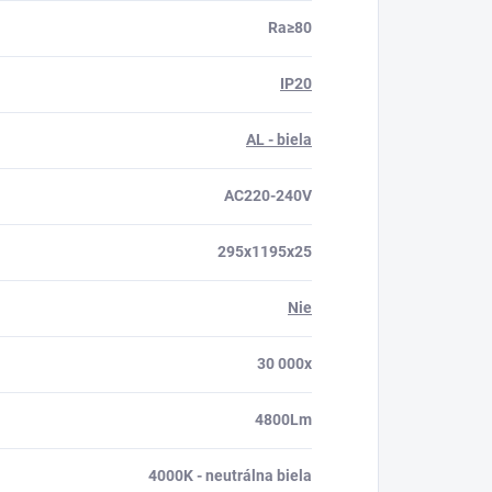
Ra≥80
IP20
AL - biela
AC220-240V
295x1195x25
Nie
30 000x
4800Lm
4000K - neutrálna biela