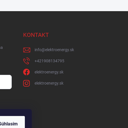
KONTAKT
na
info
@
elektroenergy.sk
+421908134795
elektroenergy.sk
elektroenergy.sk
Súhlasím