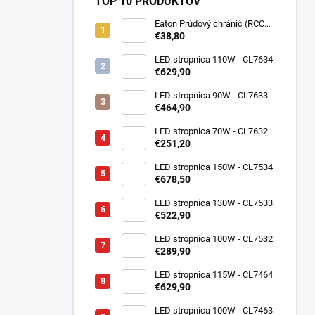
TOP 10 PRODUKTOV
Eaton Prúdový chránič (RCCB)
PF7-25/2/003-DE 2P, 25A,
€38,80
30mA, Typ AC, 10kA, IP20
263577
LED stropnica 110W - CL7634
€629,90
LED stropnica 90W - CL7633
€464,90
LED stropnica 70W - CL7632
€251,20
LED stropnica 150W - CL7534
€678,50
LED stropnica 130W - CL7533
€522,90
LED stropnica 100W - CL7532
€289,90
LED stropnica 115W - CL7464
€629,90
LED stropnica 100W - CL7463