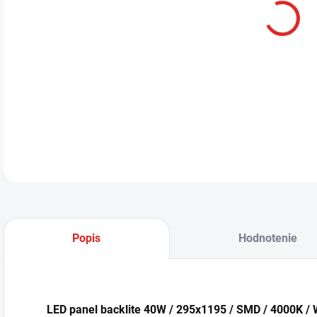
LED
hodí
tech
DETA
Popis
Hodnotenie
LED panel backlite 40W / 295x1195 / SMD / 4000K /