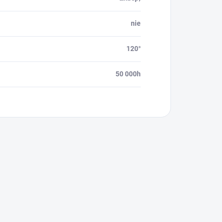
nie
120°
50 000h