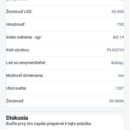
Životnosť LED
:
50 000
Hmotnosť
:
792
Index oslnenia - ugr
:
&lt;19
Kód výrobcu
:
PL6221U
Led sú nevymeniteľné
:
&nbsp;
Možnosť stmievania
:
nie
Uhol svetla
:
120°
Životnosť
:
50 000h
Diskusia
Buďte prvý, kto napíše príspevok k tejto položke.