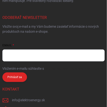
ním manipuluje. Pre stavebný rozvádzač ideálny.
ODOBERAŤ NEWSLETTER
Vložte svoj e-mail a my Vám budeme zasielať informácie o nových
produktoch na našom e-shope.
EMAIL
Vložením e-mailu súhlasíte s
podmienkami ochrany osobných údajov
Prihlásiť sa
KONTAKT
info
@
elektroenergy.sk