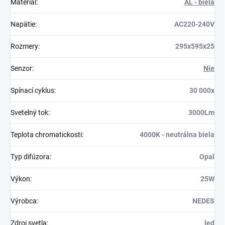
Materiál
:
AL - biela
Napätie
:
AC220-240V
Rozmery
:
295x595x25
Senzor
:
Nie
Spínací cyklus
:
30 000x
Svetelný tok
:
3000Lm
Teplota chromatickosti
:
4000K - neutrálna biela
Typ difúzora
:
Opal
Výkon
:
25W
Výrobca
:
NEDES
Zdroj svetla
:
led