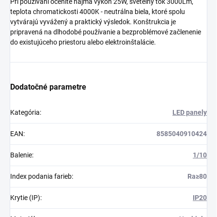
Pri používaní oceníte najmä výkon 25W, svetelný tok 3000Lm,
teplota chromatickosti 4000K - neutrálna biela, ktoré spolu
vytvárajú vyvážený a praktický výsledok. Konštrukcia je
pripravená na dlhodobé používanie a bezproblémové začlenenie
do existujúceho priestoru alebo elektroinštalácie.
Dodatočné parametre
Kategória
:
LED panely
EAN
:
8585040910424
Balenie
:
1/10
Index podania farieb
:
Ra≥80
Krytie (IP)
:
IP20