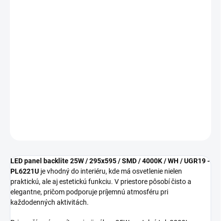
cena:
MOŽNOSTI
DORUČENIA
−
+
Pridať do košíka
LED panel backlite 25W / 295x595 / SMD / PL6221U sa hodí ako
štýlové a funkčné riešenie do moderných aj klasických interiérov.
DETAILNÉ INFORMÁCIE
OPÝTAŤ SA
STRÁŽIŤ
LED panel backlite 25W / 295x595 / SMD / 4000K / WH / UGR19 -
PL6221U
je vhodný do interiéru, kde má osvetlenie nielen
praktickú, ale aj estetickú funkciu. V priestore pôsobí čisto a
elegantne, pričom podporuje príjemnú atmosféru pri
každodenných aktivitách.