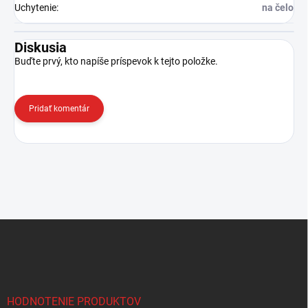
Uchytenie
:
na čelo
Diskusia
Buďte prvý, kto napíše príspevok k tejto položke.
Pridať komentár
Z
á
p
ä
t
i
HODNOTENIE PRODUKTOV