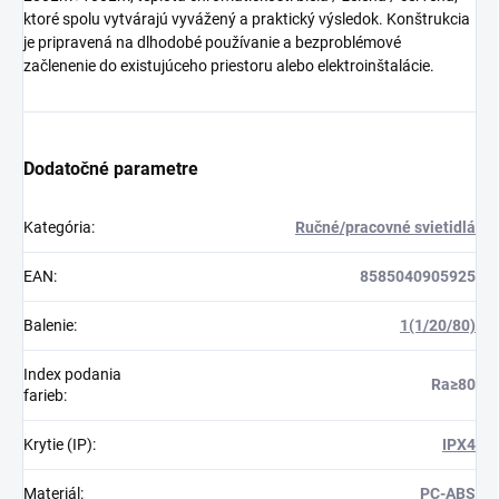
ktoré spolu vytvárajú vyvážený a praktický výsledok. Konštrukcia
je pripravená na dlhodobé používanie a bezproblémové
začlenenie do existujúceho priestoru alebo elektroinštalácie.
Dodatočné parametre
Kategória
:
Ručné/pracovné svietidlá
EAN
:
8585040905925
Balenie
:
1(1/20/80)
Index podania
Ra≥80
farieb
:
Krytie (IP)
:
IPX4
Materiál
:
PC-ABS