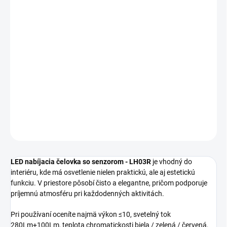
MOŽNOSTI
DORUČENIA
−
+
Pridať do košíka
LED nabíjacia čelovka so senzorom LH03R sa hodí pre prácu,
servis, dielňu, kemping alebo bežné prenášanie svetla tam, kde ho
práve potrebujete.
DETAILNÉ INFORMÁCIE
OPÝTAŤ SA
STRÁŽIŤ
LED nabíjacia čelovka so senzorom - LH03R
je vhodný do
interiéru, kde má osvetlenie nielen praktickú, ale aj estetickú
funkciu. V priestore pôsobí čisto a elegantne, pričom podporuje
príjemnú atmosféru pri každodenných aktivitách.
Pri používaní oceníte najmä výkon ≤10, svetelný tok
280Lm+100Lm, teplota chromatickosti biela / zelená / červená,