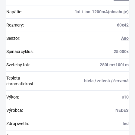
Napätie
:
1xLi-Ion-1200mA(obsahuje)
Rozmery
:
60x42
Senzor
:
Áno
Spínací cyklus
:
25 000x
Svetelný tok
:
280Lm+100Lm
Teplota
biela / zelená / červená
chromatickosti
:
Výkon
:
≤10
Výrobca
:
NEDES
Zdroj svetla
:
led