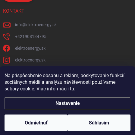
KONTAKT
info
@
elektroenergy.sk
+421908134795
elektroenergy.sk
elektroenergy.sk
Na prispôsobenie obsahu a reklám, poskytovanie funkcií
sociálnych médií a analýzu návštevnosti používame
Podmienky ochrany osobných údajov
Kontakty
súbory cookie. Viac informácií
tu
.
Obchodné podmienky
Nastavenie
Copyright 2026
Elektroenergy
. Všetky práva vyhradené.
Upraviť nastavenie
cookies
Odmietnuť
Súhlasím
🛒
Bulk objednávanie
Vytvoril Shoptet