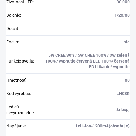
Životnosť LED
:
30 000
Balenie
:
1/20/80
Dosvit
:
-
Focus
:
nie
5W CREE 30% / 5W CREE 100% / 3W zelená
Funkcie svetla
:
100% / vypnutie červená LED 100%/ červená
LED blikanie/ vypnutie
Hmotnosť
:
88
Kód výrobcu
:
LH03R
Led sú
&nbsp;
nevymeniteľné
:
Napájanie
:
1xLi-Ion-1200mA(obsahuje)