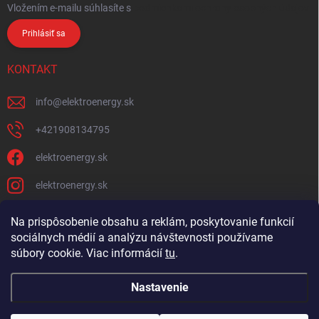
Vložením e-mailu súhlasíte s
podmienkami ochrany osobných údajov
Prihlásiť sa
KONTAKT
info
@
elektroenergy.sk
+421908134795
elektroenergy.sk
elektroenergy.sk
Na prispôsobenie obsahu a reklám, poskytovanie funkcií
sociálnych médií a analýzu návštevnosti používame
Podmienky ochrany osobných údajov
Kontakty
súbory cookie. Viac informácií
tu
.
Obchodné podmienky
Nastavenie
Copyright 2026
Elektroenergy
. Všetky práva vyhradené.
Upraviť nastavenie