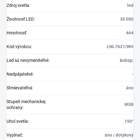
Zdroj svetla
:
led
Životnosť LED
:
30 000
Hmotnosť
:
464
Kód výrobcu
:
LNL7621/WH
Led sú nevymeniteľné
:
&nbsp;
Nadpájatelné
:
-
Stmievateľná
:
áno
Stupeň mechanickej
IK08
ochrany
:
Uhol svetla
:
150°
Vypínač
:
áno / dotykový