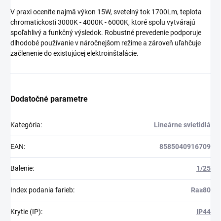
V praxi oceníte najmä výkon 15W, svetelný tok 1700Lm, teplota
chromatickosti 3000K - 4000K - 6000K, ktoré spolu vytvárajú
spoľahlivý a funkčný výsledok. Robustné prevedenie podporuje
dlhodobé používanie v náročnejšom režime a zároveň uľahčuje
začlenenie do existujúcej elektroinštalácie.
Dodatočné parametre
Kategória
:
Lineárne svietidlá
EAN
:
8585040916709
Balenie
:
1/25
Index podania farieb
:
Ra≥80
Krytie (IP)
:
IP44