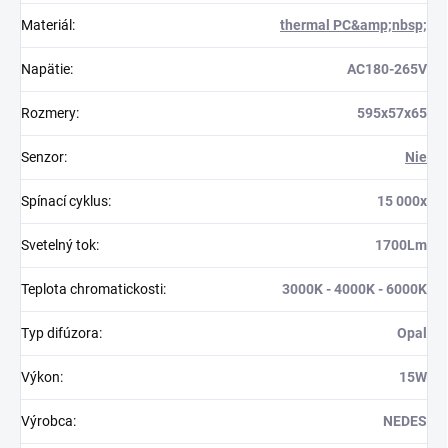
Materiál
:
thermal PC&amp;nbsp;
Napätie
:
AC180-265V
Rozmery
:
595x57x65
Senzor
:
Nie
Spínací cyklus
:
15 000x
Svetelný tok
:
1700Lm
Teplota chromatickosti
:
3000K - 4000K - 6000K
Typ difúzora
:
Opal
Výkon
:
15W
Výrobca
:
NEDES