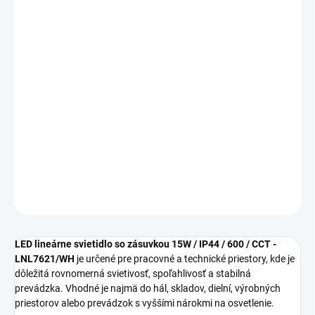
cena:
MOŽNOSTI
DORUČENIA
−
+
Pridať do košíka
LED lineárne svietidlo so zásuvkou 15W / IP44 / LNL7621/WH je
vhodný na každodenné osvetlenie interiéru s dôrazom na vzhľad
aj praktickosť.
DETAILNÉ INFORMÁCIE
OPÝTAŤ SA
STRÁŽIŤ
LED lineárne svietidlo so zásuvkou 15W / IP44 / 600 / CCT -
LNL7621/WH
je určené pre pracovné a technické priestory, kde je
dôležitá rovnomerná svietivosť, spoľahlivosť a stabilná
prevádzka. Vhodné je najmä do hál, skladov, dielní, výrobných
priestorov alebo prevádzok s vyššími nárokmi na osvetlenie.