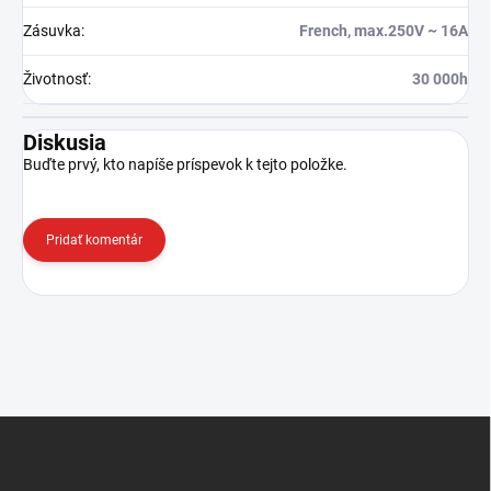
Zásuvka
:
French, max.250V ~ 16A
Životnosť
:
30 000h
Diskusia
Buďte prvý, kto napíše príspevok k tejto položke.
Pridať komentár
Z
á
p