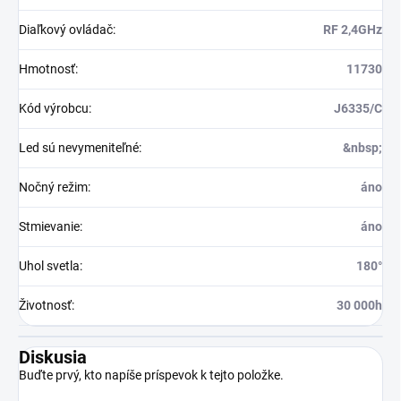
Diaľkový ovládač
:
RF 2,4GHz
Hmotnosť
:
11730
Kód výrobcu
:
J6335/C
Led sú nevymeniteľné
:
&nbsp;
Nočný režim
:
áno
Stmievanie
:
áno
Uhol svetla
:
180°
Životnosť
:
30 000h
Diskusia
Buďte prvý, kto napíše príspevok k tejto položke.