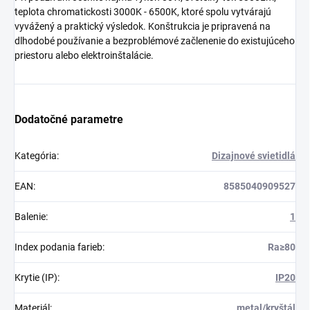
teplota chromatickosti 3000K - 6500K, ktoré spolu vytvárajú
vyvážený a praktický výsledok. Konštrukcia je pripravená na
dlhodobé používanie a bezproblémové začlenenie do existujúceho
priestoru alebo elektroinštalácie.
Dodatočné parametre
Kategória
:
Dizajnové svietidlá
EAN
:
8585040909527
Balenie
:
1
Index podania farieb
:
Ra≥80
Krytie (IP)
:
IP20
Materiál
:
metal/kryštál