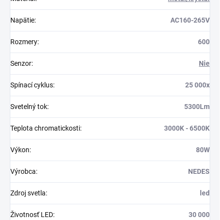
Napätie
:
AC160-265V
Rozmery
:
600
Senzor
:
Nie
Spínací cyklus
:
25 000x
Svetelný tok
:
5300Lm
Teplota chromatickosti
:
3000K - 6500K
Výkon
:
80W
Výrobca
:
NEDES
Zdroj svetla
:
led
Životnosť LED
:
30 000