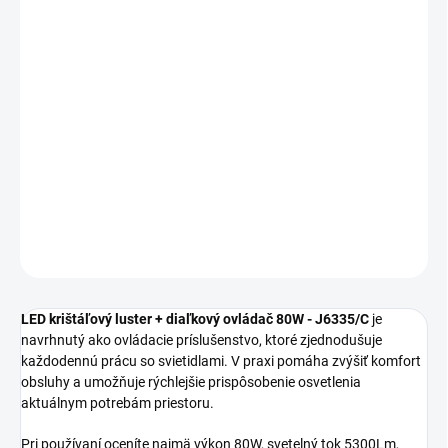
MOŽNOSTI
DORUČENIA
−
+
Pridať do košíka
LED krištáľový luster + diaľkový ovládač 80W J6335/C sa hodí na
každodenné osvetlenie interiéru s dôrazom na vzhľad aj
praktickosť.
DETAILNÉ INFORMÁCIE
OPÝTAŤ SA
STRÁŽIŤ
LED krištáľový luster + diaľkový ovládač 80W - J6335/C
je
navrhnutý ako ovládacie príslušenstvo, ktoré zjednodušuje
každodennú prácu so svietidlami. V praxi pomáha zvýšiť komfort
obsluhy a umožňuje rýchlejšie prispôsobenie osvetlenia
aktuálnym potrebám priestoru.
Pri používaní oceníte najmä výkon 80W, svetelný tok 5300Lm,