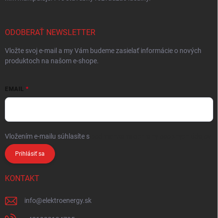
ODOBERAŤ NEWSLETTER
Vložte svoj e-mail a my Vám budeme zasielať informácie o nových
produktoch na našom e-shope.
EMAIL
Vložením e-mailu súhlasíte s
podmienkami ochrany osobných údajov
Prihlásiť sa
KONTAKT
info
@
elektroenergy.sk