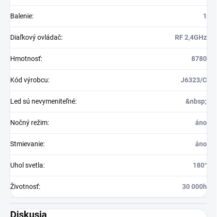
Balenie
:
1
Diaľkový ovládač
:
RF 2,4GHz
Hmotnosť
:
8780
Kód výrobcu
:
J6323/C
Led sú nevymeniteľné
:
&nbsp;
Nočný režim
:
áno
Stmievanie
:
áno
Uhol svetla
:
180°
Životnosť
:
30 000h
Diskusia