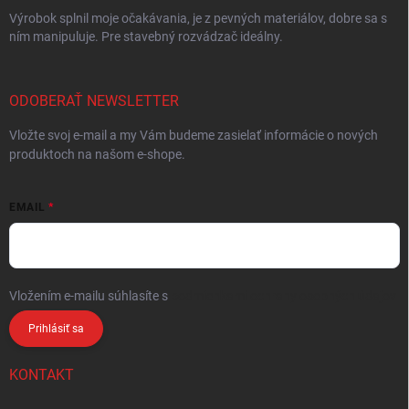
Výrobok splnil moje očakávania, je z pevných materiálov, dobre sa s
ním manipuluje. Pre stavebný rozvádzač ideálny.
ODOBERAŤ NEWSLETTER
Vložte svoj e-mail a my Vám budeme zasielať informácie o nových
produktoch na našom e-shope.
EMAIL
Vložením e-mailu súhlasíte s
podmienkami ochrany osobných údajov
Prihlásiť sa
KONTAKT