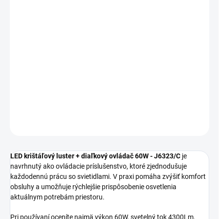
MOŽNOSTI
DORUČENIA
−
+
Pridať do košíka
LED krištáľový luster + diaľkový ovládač 60W J6323/C je vhodný
na každodenné osvetlenie interiéru s dôrazom na vzhľad aj
praktickosť.
DETAILNÉ INFORMÁCIE
OPÝTAŤ SA
STRÁŽIŤ
LED krištáľový luster + diaľkový ovládač 60W - J6323/C
je
navrhnutý ako ovládacie príslušenstvo, ktoré zjednodušuje
každodennú prácu so svietidlami. V praxi pomáha zvýšiť komfort
obsluhy a umožňuje rýchlejšie prispôsobenie osvetlenia
aktuálnym potrebám priestoru.
Pri používaní oceníte najmä výkon 60W, svetelný tok 4300Lm,