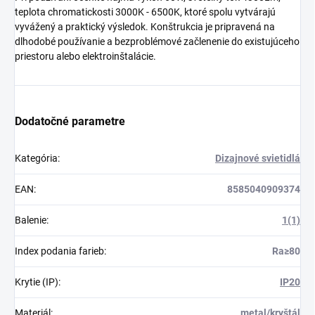
teplota chromatickosti 3000K - 6500K, ktoré spolu vytvárajú
vyvážený a praktický výsledok. Konštrukcia je pripravená na
dlhodobé používanie a bezproblémové začlenenie do existujúceho
priestoru alebo elektroinštalácie.
Dodatočné parametre
Kategória
:
Dizajnové svietidlá
EAN
:
8585040909374
Balenie
:
1(1)
Index podania farieb
:
Ra≥80
Krytie (IP)
:
IP20
Materiál
:
metal/kryštál