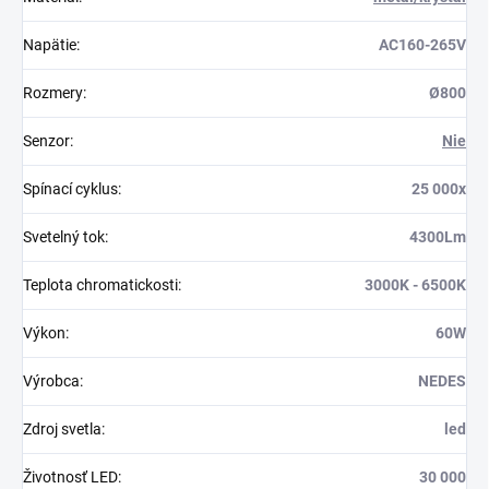
Napätie
:
AC160-265V
Rozmery
:
Ø800
Senzor
:
Nie
Spínací cyklus
:
25 000x
Svetelný tok
:
4300Lm
Teplota chromatickosti
:
3000K - 6500K
Výkon
:
60W
Výrobca
:
NEDES
Zdroj svetla
:
led
Životnosť LED
:
30 000