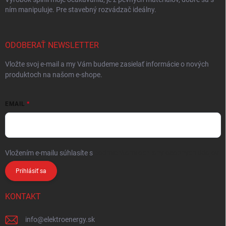
ním manipuluje. Pre stavebný rozvádzač ideálny.
ODOBERAŤ NEWSLETTER
Vložte svoj e-mail a my Vám budeme zasielať informácie o nových
produktoch na našom e-shope.
EMAIL
Vložením e-mailu súhlasíte s
podmienkami ochrany osobných údajov
Prihlásiť sa
KONTAKT
info
@
elektroenergy.sk