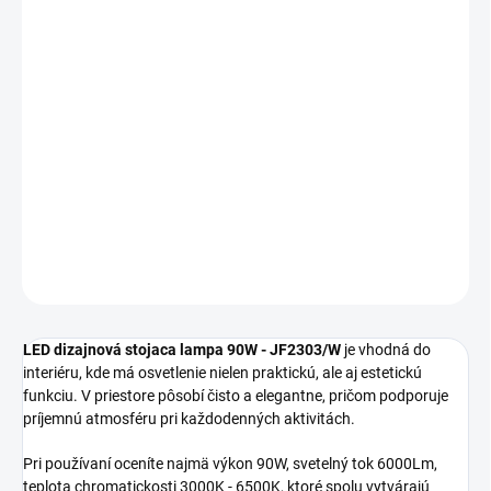
MOŽNOSTI
DORUČENIA
−
+
Pridať do košíka
LED dizajnová stojaca lampa 90W JF2303/W sa hodí pre
obývačku, spálňu, jedáleň, chodbu alebo ďalšie interiérové
priestory.
DETAILNÉ INFORMÁCIE
OPÝTAŤ SA
STRÁŽIŤ
LED dizajnová stojaca lampa 90W - JF2303/W
je vhodná do
interiéru, kde má osvetlenie nielen praktickú, ale aj estetickú
funkciu. V priestore pôsobí čisto a elegantne, pričom podporuje
príjemnú atmosféru pri každodenných aktivitách.
Pri používaní oceníte najmä výkon 90W, svetelný tok 6000Lm,
teplota chromatickosti 3000K - 6500K, ktoré spolu vytvárajú