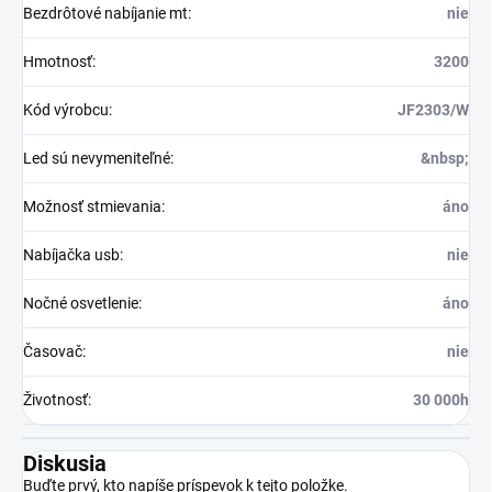
Bezdrôtové nabíjanie mt
:
nie
Hmotnosť
:
3200
Kód výrobcu
:
JF2303/W
Led sú nevymeniteľné
:
&nbsp;
Možnosť stmievania
:
áno
Nabíjačka usb
:
nie
Nočné osvetlenie
:
áno
Časovač
:
nie
Životnosť
:
30 000h
Diskusia
Buďte prvý, kto napíše príspevok k tejto položke.