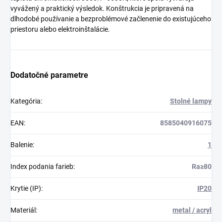
vyvážený a praktický výsledok. Konštrukcia je pripravená na
dlhodobé používanie a bezproblémové začlenenie do existujúceho
priestoru alebo elektroinštalácie.
Dodatočné parametre
Kategória
:
Stolné lampy
EAN
:
8585040916075
Balenie
:
1
Index podania farieb
:
Ra≥80
Krytie (IP)
:
IP20
Materiál
:
metal / acryl