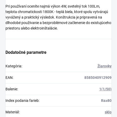
Pri používaní oceníte najmä výkon 4W, svetelný tok 100Lm,
teplota chromatickosti 1800K - teplá biela, ktoré spolu vytvárajú
vyvážený a praktický výsledok. Konštrukcia je pripravená na
dlhodobé používanie a bezproblémové začlenenie do existujúceho
priestoru alebo elektroinštalácie.
Dodatočné parametre
Kategória
:
Žiarovky
EAN
:
8585040912909
Balenie
:
1(1/50)
Index podania farieb
:
Ra≥80
Materiál
:
sklo