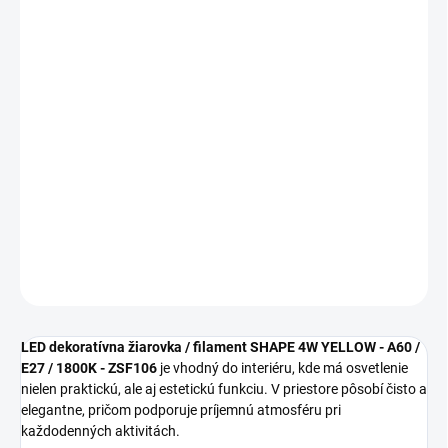
cena:
MOŽNOSTI
DORUČENIA
−
+
Pridať do košíka
LED dekoratívna žiarovka / filament SHAPE 4W YELLOW - ZSF106
sa hodí pre domácnosti, kancelárie aj technické priestory s
dôrazom na úsporné a stabilné osvetlenie.
DETAILNÉ INFORMÁCIE
OPÝTAŤ SA
STRÁŽIŤ
LED dekoratívna žiarovka / filament SHAPE 4W YELLOW - A60 /
E27 / 1800K - ZSF106
je vhodný do interiéru, kde má osvetlenie
nielen praktickú, ale aj estetickú funkciu. V priestore pôsobí čisto a
elegantne, pričom podporuje príjemnú atmosféru pri
každodenných aktivitách.