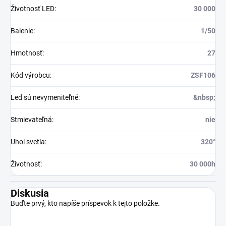
Životnosť LED
:
30 000
Balenie
:
1/50
Hmotnosť
:
27
Kód výrobcu
:
ZSF106
Led sú nevymeniteľné
:
&nbsp;
Stmievateľná
:
nie
Uhol svetla
:
320°
Životnosť
:
30 000h
Diskusia
Buďte prvý, kto napíše príspevok k tejto položke.