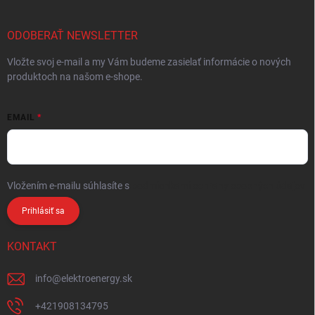
ODOBERAŤ NEWSLETTER
Vložte svoj e-mail a my Vám budeme zasielať informácie o nových
produktoch na našom e-shope.
EMAIL
Vložením e-mailu súhlasíte s
podmienkami ochrany osobných údajov
Prihlásiť sa
KONTAKT
info
@
elektroenergy.sk
+421908134795