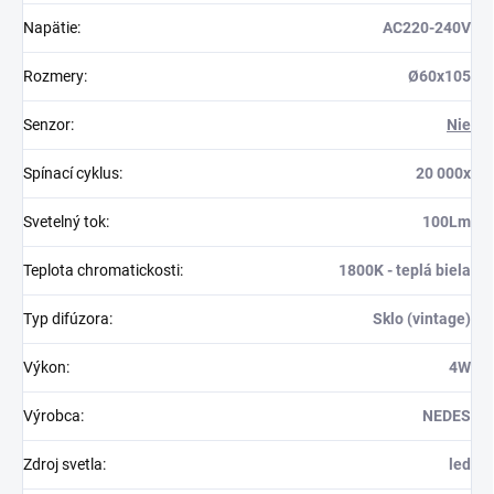
Napätie
:
AC220-240V
Rozmery
:
Ø60x105
Senzor
:
Nie
Spínací cyklus
:
20 000x
Svetelný tok
:
100Lm
Teplota chromatickosti
:
1800K - teplá biela
Typ difúzora
:
Sklo (vintage)
Výkon
:
4W
Výrobca
:
NEDES
Zdroj svetla
:
led