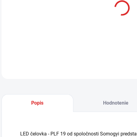
LED 
svet
zabe
DETA
Popis
Hodnotenie
LED čelovka - PLF 19 od spoločnosti Somogyi predstavu