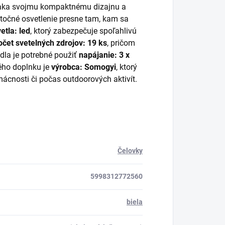
Vďaka svojmu kompaktnému dizajnu a
atočné osvetlenie presne tam, kam sa
etla: led
, ktorý zabezpečuje spoľahlivú
očet svetelných zdrojov: 19 ks
, pričom
idla je potrebné použiť
napájanie: 3 x
ého doplnku je
výrobca: Somogyi
, ktorý
ácnosti či počas outdoorových aktivít.
Čelovky
5998312772560
biela