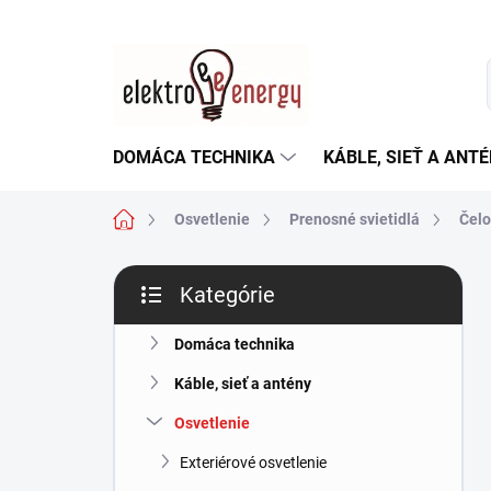
Prejsť
na
obsah
DOMÁCA TECHNIKA
KÁBLE, SIEŤ A ANT
Domov
Osvetlenie
Prenosné svietidlá
Čelo
B
Kategórie
o
Preskočiť
č
kategórie
n
Domáca technika
ý
Káble, sieť a antény
p
a
Osvetlenie
n
Exteriérové osvetlenie
e