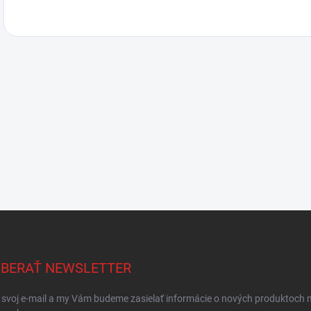
BERAŤ NEWSLETTER
 svoj e-mail a my Vám budeme zasielať informácie o nových produktoch 