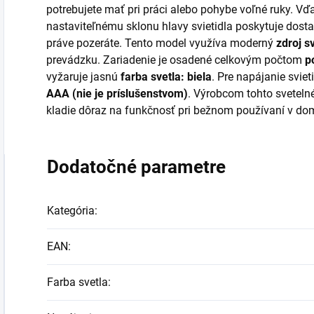
potrebujete mať pri práci alebo pohybe voľné ruky. 
nastaviteľnému sklonu hlavy svietidla poskytuje dost
práve pozeráte. Tento model využíva moderný
zdroj sv
prevádzku. Zariadenie je osadené celkovým počtom
p
vyžaruje jasnú
farba svetla: biela
. Pre napájanie sviet
AAA (nie je príslušenstvom)
. Výrobcom tohto sveteln
kladie dôraz na funkčnosť pri bežnom používaní v dom
Dodatočné parametre
Kategória
:
EAN
:
Farba svetla
: