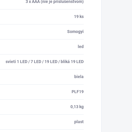
3 x AAA (nie je príslušenstvom)
19 ks
Somogyi
led
svieti 1 LED / 7 LED / 19 LED / bliká 19 LED
biela
PLF19
0,13 kg
plast