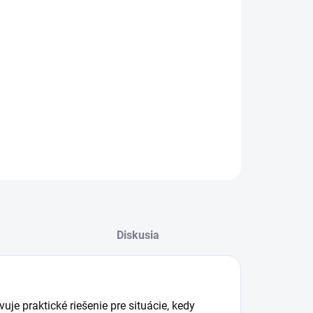
čelovka - PLF 19 od výrobcu
Somogyi
využíva
19 ks led
elných zdrojov s bielou farbou svetla. Napájanie
zpečujú 3 x AAA batérie (nie je príslušenstvom).
ILNÉ INFORMÁCIE
OPÝTAŤ SA
STRÁŽIŤ
Diskusia
je praktické riešenie pre situácie, kedy