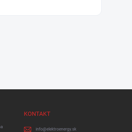
KONTAKT
na
info
@
elektroenergy.sk