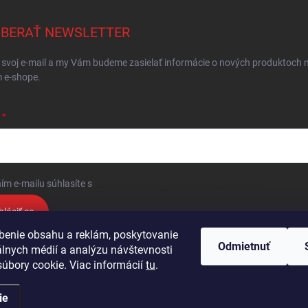
BERAŤ NEWSLETTER
 svoj e-mail a my Vám budeme zasielať informácie o nových produktoch 
 e-shope.
ím e-mailu súhlasíte s
podmienkami ochrany osobných údajov
hlásiť sa
benie obsahu a reklám, poskytovanie
Odmietnuť
álnych médií a analýzu návštevnosti
Podmienky ochrany osobných údajov
Kontakty
Obchodné podmienky
úbory cookie. Viac informácií
tu
.
ie
🛒
Bulk objednávanie
.
Upraviť nastavenie cookies