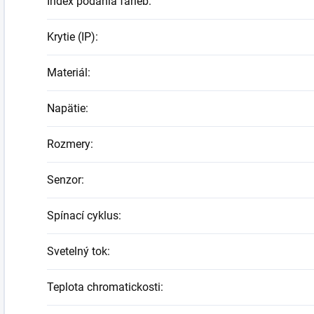
Index podania farieb
:
Krytie (IP)
:
Materiál
:
Napätie
:
Rozmery
:
Senzor
:
Spínací cyklus
:
Svetelný tok
:
Teplota chromatickosti
: