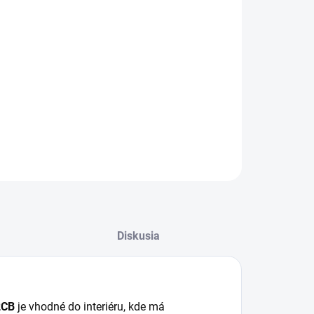
−
+
Pridať do košíka
 bodové svietidlo 12W 4000K / COB / BK LPL522CB
odí ako štýlové a funkčné riešenie do moderných aj
ických interiérov.
ILNÉ INFORMÁCIE
OPÝTAŤ SA
STRÁŽIŤ
Diskusia
2CB
je vhodné do interiéru, kde má