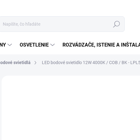
Hľadať
ÉNY
OSVETLENIE
ROZVÁDZAČE, ISTENIE A INŠTA
odové svietidlá
LED bodové svietidlo 12W 4000K / COB / BK - LP
Neohodnotené
Podrobnosti hodnotenia
ZNAČKA:
NEDES
€2
€21
Jedn
SK
cena
MOŽ
DOR