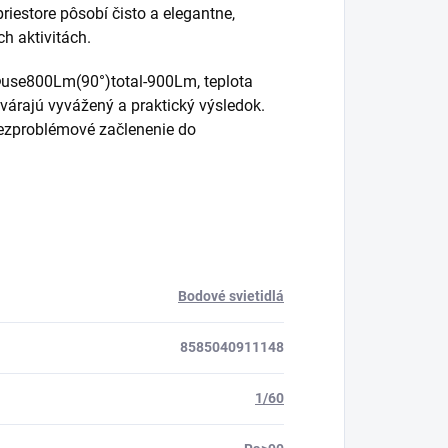
 priestore pôsobí čisto a elegantne,
h aktivitách.
 Φuse800Lm(90°)total-900Lm, teplota
tvárajú vyvážený a praktický výsledok.
bezproblémové začlenenie do
Bodové svietidlá
8585040911148
1/60