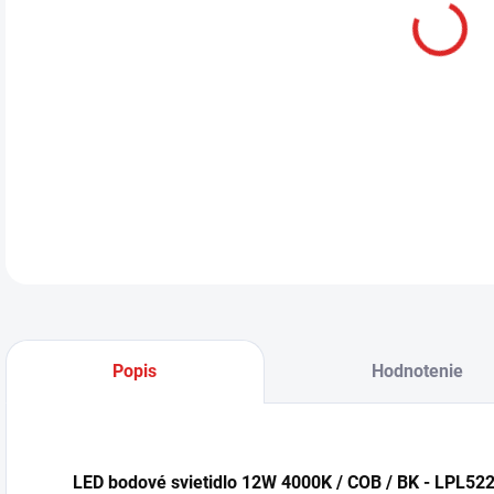
LED
sa h
klas
DETA
Popis
Hodnotenie
LED bodové svietidlo 12W 4000K / COB / BK - LPL52