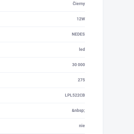
Čierny
12W
NEDES
led
30 000
275
LPL522CB
&nbsp;
nie