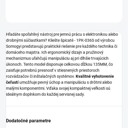
DETAILNÉ INFORMÁCIE
OPÝTAŤ SA
STRÁŽIŤ
Hľadáte spoľahlivý nástroj pre jemnú prácu s elektronikou alebo
drobnými súčiastkami? Kliešte špicaté - 1PK-036S od výrobcu
Somogyi predstavujú praktické riešenie pre každého technika či
domáceho majstra. Ich ergonomický dizajn a pružinový
mechanizmus uľahčujú manipuláciu aj pri dlhšie trvajúcich
úkonoch. Tento model disponuje celkovou dĺžkou 135MM, čo
zaisťuje potrebnú presnosť v stiesnených priestoroch
rozvádzačov či inštalačných systémov.
Kvalitné vyhotovenie
čeľustí
umožňuje pevný úchop a manipuláciu s drôtmi alebo
malými komponentmi. Vďaka svojej kompaktnej veľkosti sú
ideálnym doplnkom do každej servisnej sady.
Dodatočné parametre