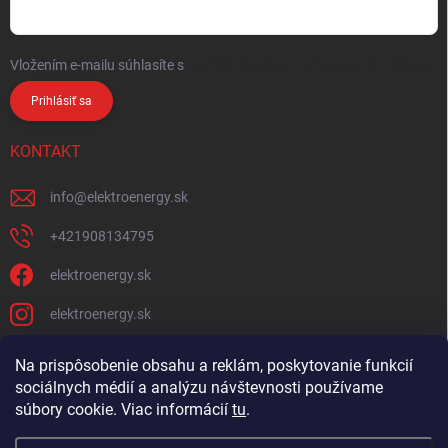
Vložením e-mailu súhlasíte s
podmienkami ochrany osobných údajov
Prihlásiť sa
KONTAKT
info
@
elektroenergy.sk
+421908134795
elektroenergy.sk
elektroenergy.sk
Na prispôsobenie obsahu a reklám, poskytovanie funkcií
sociálnych médií a analýzu návštevnosti používame
Podmienky ochrany osobných údajov
Kontakty
súbory cookie. Viac informácií
tu
.
Obchodné podmienky