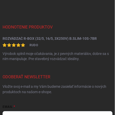
á
p
ä
t
i
HODNOTENIE PRODUKTOV
e
ROZVÁDZAČ R-BOX (32/5, 16/5, 3X250V) B.SLIM-10S-7BR
RUDO
Výrobok splnil moje očakávania, je z pevných materiálov, dobre sa s
ním manipuluje. Pre stavebný rozvádzač ideálny.
ODOBERAŤ NEWSLETTER
Vložte svoj e-mail a my Vám budeme zasielať informácie o nových
produktoch na našom e-shope.
EMAIL