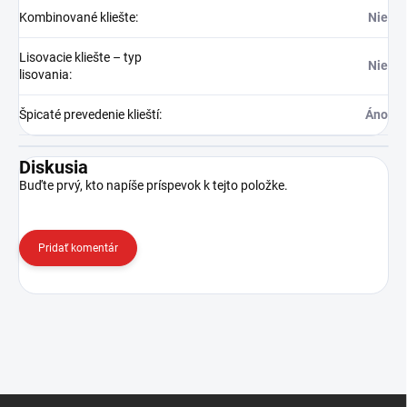
Kombinované kliešte
:
Nie
Lisovacie kliešte – typ
Nie
lisovania
:
Špicaté prevedenie klieští
:
Áno
Diskusia
Buďte prvý, kto napíše príspevok k tejto položke.
Pridať komentár
Z