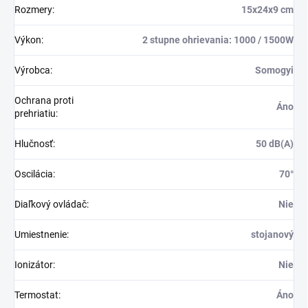
Rozmery
:
15x24x9 cm
Výkon
:
2 stupne ohrievania: 1000 / 1500W
Výrobca
:
Somogyi
Ochrana proti
Áno
prehriatiu
:
Hlučnosť
:
50 dB(A)
Oscilácia
:
70°
Diaľkový ovládač
:
Nie
Umiestnenie
:
stojanový
Ionizátor
:
Nie
Termostat
:
Áno