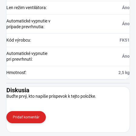
Len režim ventilátora
:
Áno
Automatické vypnutie v
Áno
prípade prevrhnutia
:
Kód výrobcu
:
FK51
Automatické vypnutie
Áno
pri prevrhnutí
:
Hmotnosť
:
2,5 kg
Diskusia
Buďte prvý, kto napíše príspevok k tejto položke.
Pridať komentár