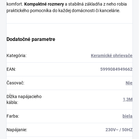
komfort.
Kompaktné rozmery
a stabilná základňa z neho robia
praktického pomocníka do každej domácnosti či kancelárie.
Dodatočné parametre
Kategória
:
Keramické ohrievače
EAN
:
5999084949662
Časovač
:
Nie
Dĺžka napájacieho
1,3M
kábla
:
Farba
:
biela
Napájanie
:
230V~ / 50HZ