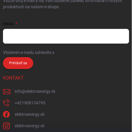
Vložte svoj e-mail a my Vám budeme zasielať informácie o nových
produktoch na našom e-shope.
EMAIL
Vložením e-mailu súhlasíte s
podmienkami ochrany osobných údajov
Prihlásiť sa
KONTAKT
info
@
elektroenergy.sk
+421908134795
elektroenergy.sk
elektroenergy.sk