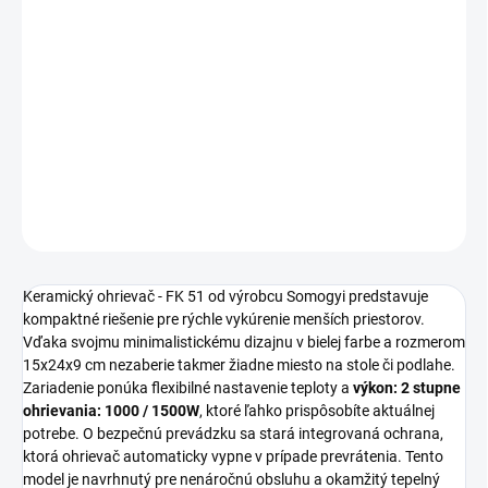
Keramický ohrievač - FK 51 od výrobcu Somogyi v elegantnom
prevedení
biela
farba ponúka efektívne vykurovanie s
výkon: 2
stupne ohrievania: 1000 / 1500W
. Kompaktné zariadenie s
rozmery: 15x24x9 cm
disponuje napájaním 230V~ / 50HZ, dĺžka
napájacieho kábla: 1,3M a funkcia časovač: Nie.
DETAILNÉ INFORMÁCIE
OPÝTAŤ SA
STRÁŽIŤ
Keramický ohrievač - FK 51 od výrobcu Somogyi predstavuje
kompaktné riešenie pre rýchle vykúrenie menších priestorov.
Vďaka svojmu minimalistickému dizajnu v bielej farbe a rozmerom
15x24x9 cm nezaberie takmer žiadne miesto na stole či podlahe.
Zariadenie ponúka flexibilné nastavenie teploty a
výkon: 2 stupne
ohrievania: 1000 / 1500W
, ktoré ľahko prispôsobíte aktuálnej
potrebe. O bezpečnú prevádzku sa stará integrovaná ochrana,
ktorá ohrievač automaticky vypne v prípade prevrátenia. Tento
model je navrhnutý pre nenáročnú obsluhu a okamžitý tepelný