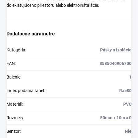
do existujúceho priestoru alebo elektroinštalácie.
Dodatočné parametre
Kategória
:
Pásky a izolácie
EAN
:
8585040906700
Balenie
:
1
Index podania farieb
:
Ra≥80
Materiál
:
PVC
Rozmery
:
50mm x 10m x 0
Senzor
:
Nie