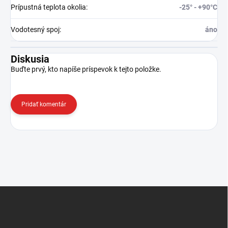
Prípustná teplota okolia
:
-25° - +90°C
Vodotesný spoj
:
áno
Diskusia
Buďte prvý, kto napíše príspevok k tejto položke.
Pridať komentár
Z
á
p
ä