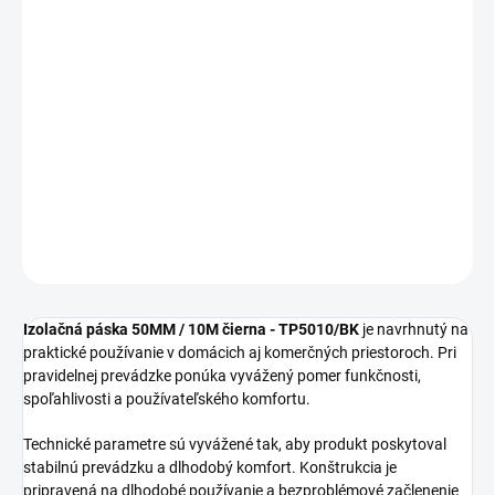
MOŽNOSTI
DORUČENIA
−
+
Pridať do košíka
Izolačná páska 50MM / 10M čierna TP5010/BK je vhodný ako
funkčný prvok pre profesionálne aj domové elektro riešenia.
DETAILNÉ INFORMÁCIE
OPÝTAŤ SA
STRÁŽIŤ
Izolačná páska 50MM / 10M čierna - TP5010/BK
je navrhnutý na
praktické používanie v domácich aj komerčných priestoroch. Pri
pravidelnej prevádzke ponúka vyvážený pomer funkčnosti,
spoľahlivosti a používateľského komfortu.
Technické parametre sú vyvážené tak, aby produkt poskytoval
stabilnú prevádzku a dlhodobý komfort. Konštrukcia je
pripravená na dlhodobé používanie a bezproblémové začlenenie