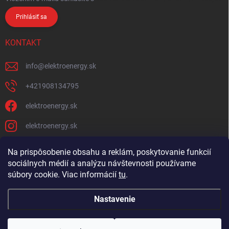
Prihlásiť sa
KONTAKT
info
@
elektroenergy.sk
+421908134795
elektroenergy.sk
elektroenergy.sk
Na prispôsobenie obsahu a reklám, poskytovanie funkcií
sociálnych médií a analýzu návštevnosti používame
Podmienky ochrany osobných údajov
Kontakty
súbory cookie. Viac informácií
tu
.
Obchodné podmienky
Nastavenie
Copyright 2026
Elektroenergy
. Všetky práva vyhradené.
Upraviť nastavenie
cookies