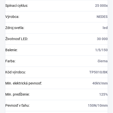
Spínací cyklus
:
25 000x
Výrobca
:
NEDES
Zdroj svetla
:
led
Životnosť LED
:
30 000
Balenie
:
1/5/150
Farba
:
čierna
Kód výrobcu
:
TP5010/BK
Min. elektrická pevnosť
:
40kV/mm
Min. predĺženie
:
125%
Pevnosť v ťahu
:
150N/10mm