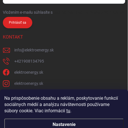
Vložením e-mailu súhlasíte s
podmienkami ochrany osobných údajov
Prihlásiť sa
KONTAKT
info
@
elektroenergy.sk
+421908134795
elektroenergy.sk
elektroenergy.sk
Na prispôsobenie obsahu a reklám, poskytovanie funkcií
sociálnych médií a analýzu návštevnosti používame
Podmienky ochrany osobných údajov
Kontakty
súbory cookie. Viac informácií
tu
.
Obchodné podmienky
Nastavenie