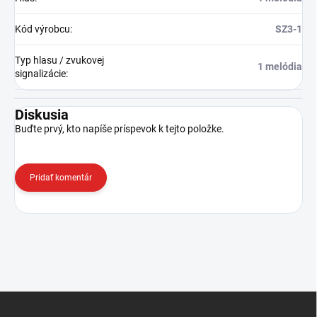
Kód výrobcu
:
SZ3-1
Typ hlasu / zvukovej
1 melódia
signalizácie
:
Diskusia
Buďte prvý, kto napíše príspevok k tejto položke.
Pridať komentár
Z
á