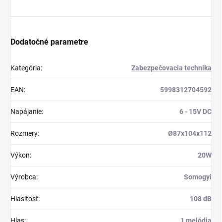
Dodatočné parametre
Kategória
:
Zabezpečovacia technika
EAN
:
5998312704592
Napájanie
:
6 - 15V DC
Rozmery
:
Ø87x104x112
Výkon
:
20W
Výrobca
:
Somogyi
Hlasitosť
:
108 dB
Hlas
:
1 melódia