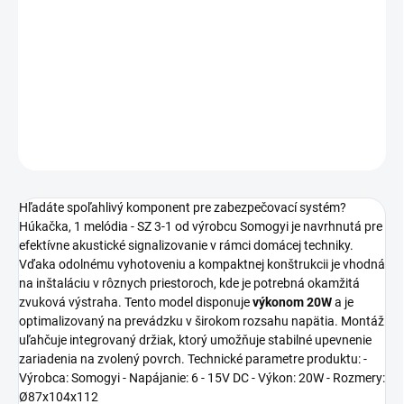
Táto
húkačka, 1 melódia - SZ 3-1
od výrobcu
Somogyi
s výkonom
20W
je určená pre zabezpečovacie systémy. Zariadenie vyžaduje
napájanie: 6 - 15V DC
a má
rozmery: Ø87x104x112
.
DETAILNÉ INFORMÁCIE
OPÝTAŤ SA
STRÁŽIŤ
Hľadáte spoľahlivý komponent pre zabezpečovací systém?
Húkačka, 1 melódia - SZ 3-1 od výrobcu Somogyi je navrhnutá pre
efektívne akustické signalizovanie v rámci domácej techniky.
Vďaka odolnému vyhotoveniu a kompaktnej konštrukcii je vhodná
na inštaláciu v rôznych priestoroch, kde je potrebná okamžitá
zvuková výstraha. Tento model disponuje
výkonom 20W
a je
optimalizovaný na prevádzku v širokom rozsahu napätia. Montáž
uľahčuje integrovaný držiak, ktorý umožňuje stabilné upevnenie
zariadenia na zvolený povrch. Technické parametre produktu: -
Výrobca: Somogyi - Napájanie: 6 - 15V DC - Výkon: 20W - Rozmery:
Ø87x104x112