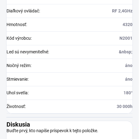
Diaľkový ovládač
:
RF 2,4GHz
Hmotnosť
:
4320
Kód výrobcu
:
N2001
Led sú nevymeniteľné
:
&nbsp;
Nočný režim
:
áno
Stmievanie
:
áno
Uhol svetla
:
180°
Životnosť
:
30 000h
Diskusia
Buďte prvý, kto napíše príspevok k tejto položke.