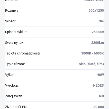
Rozmery
:
600x1250
Senzor
:
Nie
Spínací cyklus
:
25 000x
Svetelný tok
:
2200Lm
Teplota chromatickosti
:
3000K - 6000K
Typ difúzora
:
Sklo (zlatá, číra)
Výkon
:
40W
Výrobca
:
NEDES
Zdroj svetla
:
led
Životnosť LED
:
30 000