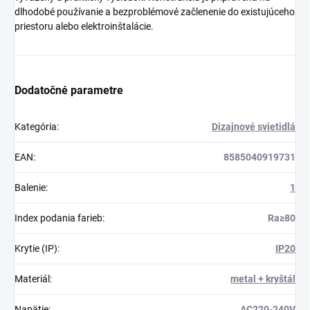
dlhodobé používanie a bezproblémové začlenenie do existujúceho
priestoru alebo elektroinštalácie.
Dodatočné parametre
Kategória
:
Dizajnové svietidlá
EAN
:
8585040919731
Balenie
:
1
Index podania farieb
:
Ra≥80
Krytie (IP)
:
IP20
Materiál
:
metal + kryštál
Napätie
:
AC220-240V