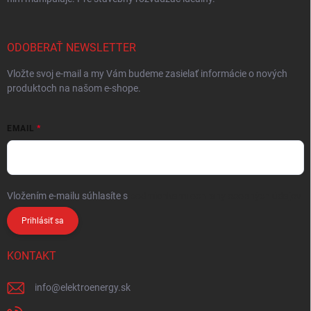
ODOBERAŤ NEWSLETTER
Vložte svoj e-mail a my Vám budeme zasielať informácie o nových
produktoch na našom e-shope.
EMAIL
Vložením e-mailu súhlasíte s
podmienkami ochrany osobných údajov
Prihlásiť sa
KONTAKT
info
@
elektroenergy.sk