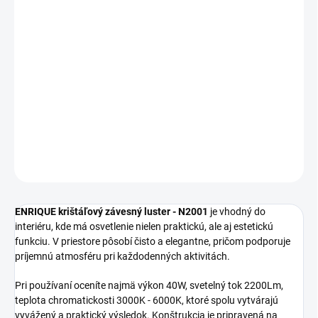
MOŽNOSTI
DORUČENIA
−
+
Pridať do košíka
ENRIQUE krištáľový závesný luster N2001 sa hodí na každodenné
osvetlenie interiéru s dôrazom na vzhľad aj praktickosť.
DETAILNÉ INFORMÁCIE
OPÝTAŤ SA
STRÁŽIŤ
ENRIQUE krištáľový závesný luster - N2001
je vhodný do
interiéru, kde má osvetlenie nielen praktickú, ale aj estetickú
funkciu. V priestore pôsobí čisto a elegantne, pričom podporuje
príjemnú atmosféru pri každodenných aktivitách.
Pri používaní oceníte najmä výkon 40W, svetelný tok 2200Lm,
teplota chromatickosti 3000K - 6000K, ktoré spolu vytvárajú
vyvážený a praktický výsledok. Konštrukcia je pripravená na