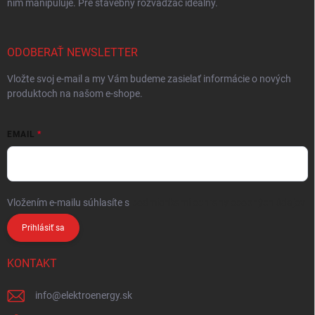
ním manipuluje. Pre stavebný rozvádzač ideálny.
ODOBERAŤ NEWSLETTER
Vložte svoj e-mail a my Vám budeme zasielať informácie o nových
produktoch na našom e-shope.
EMAIL
Vložením e-mailu súhlasíte s
podmienkami ochrany osobných údajov
Prihlásiť sa
KONTAKT
info
@
elektroenergy.sk