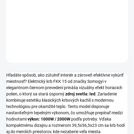
Elektrický krb Somogyi FKK 15 prináša do interiéru atmosféru
skutočného ohňa vďaka realistickému efektu plameňa so
zdrojom
svetla led
. Zariadenie s voliteľným
výkonom 1000W / 2000W
je
ideálne na vykurovanie miestností.
DETAILNÉ INFORMÁCIE
OPÝTAŤ SA
STRÁŽIŤ
Hľadáte spôsob, ako zútulniť interiér a zároveň efektívne vykúriť
miestnosť? Elektrický krb FKK 15 od značky Somogyi v
elegantnom čiernom prevedení prináša vizuálny efekt horiacich
polien, o ktorý sa stará úsporný
zdroj svetla: led
. Zariadenie
kombinuje estetiku klasických krbových kachlí s modernou
technológiou pre okamžité teplo. Tento model disponuje
nastaviteľným tepelným výkonom, čo umožňuje prepínať medzi
hodnotami
výkon: 1000W / 2000W
podľa potreby. Vďaka
kompaktnému dizajnu a rozmerom 39,5x56,5x23 cm sa krb hodí
aj do menších priestorov, kde nezaberie veľa miesta.