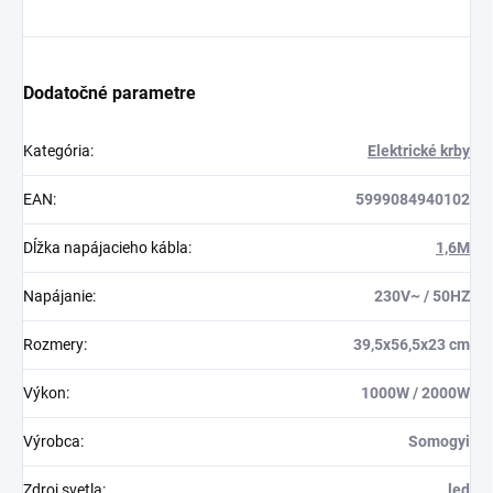
Dodatočné parametre
Kategória
:
Elektrické krby
EAN
:
5999084940102
Dĺžka napájacieho kábla
:
1,6M
Napájanie
:
230V~ / 50HZ
Rozmery
:
39,5x56,5x23 cm
Výkon
:
1000W / 2000W
Výrobca
:
Somogyi
Zdroj svetla
:
led