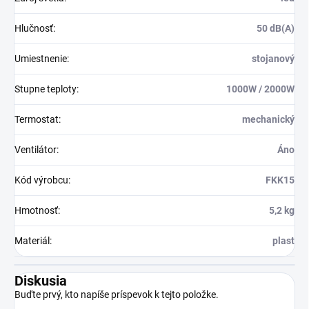
Hlučnosť
:
50 dB(A)
Umiestnenie
:
stojanový
Stupne teploty
:
1000W / 2000W
Termostat
:
mechanický
Ventilátor
:
Áno
Kód výrobcu
:
FKK15
Hmotnosť
:
5,2 kg
Materiál
:
plast
Diskusia
Buďte prvý, kto napíše príspevok k tejto položke.