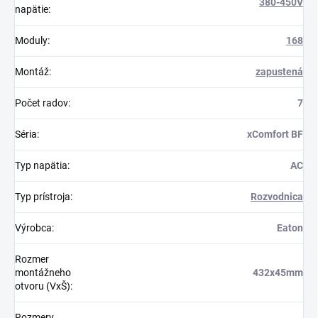
380-450V
napätie
:
Moduly
:
168
Montáž
:
zapustená
Počet radov
:
7
Séria
:
xComfort BF
Typ napätia
:
AC
Typ prístroja
:
Rozvodnica
Výrobca
:
Eaton
Rozmer
montážneho
432x45mm
otvoru (VxŠ)
:
Rozmery