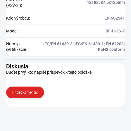
1218x587.5x125mm
(VxŠxH)
:
Kód výrobcu
:
EP-502541
Model
:
BF-U-3S-7
Normy a
IEC/EN 61439-3; IEC/EN 61439-1; EN 62208;
certifikácie
:
RoHS conform
Diskusia
Buďte prvý, kto napíše príspevok k tejto položke.
Pridať komentár