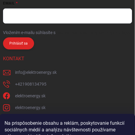
EMAIL
Vložením e-mailu súhlasíte s
podmienkami ochrany osobných údajov
Prihlásiť sa
KONTAKT
info
@
elektroenergy.sk
+421908134795
elektroenergy.sk
elektroenergy.sk
Na prispôsobenie obsahu a reklám, poskytovanie funkcií
sociálnych médií a analýzu návštevnosti používame
Podmienky ochrany osobných údajov
Kontakty