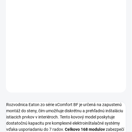
€321,93 bez DPH
Jednotková
MOMENTÁLNE NEDOSTUPNÉ
cena:
MOŽNOSTI
DORUČENIA
Kovová rozvodnica Eaton série xComfort BF so zapustenou
montážou ponúka 7 radov pre 168 modulov. Zariadenie s krytím
IP30 a menovitým napätím 380-450V pracuje pri frekvencii
50/60HZ a type napätia AC.
DETAILNÉ INFORMÁCIE
OPÝTAŤ SA
STRÁŽIŤ
Rozvodnica Eaton zo série xComfort BF je určená na zapustenú
montáž do steny, čím umožňuje diskrétnu a prehľadnú inštaláciu
istiacich prvkov v interiéroch. Tento kovový model poskytuje
dostatočnú kapacitu pre komplexné elektroinštalačné systémy
vďaka usporiadaniu do 7 radov.
Celkovo 168 modulov
zabezpečí