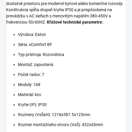
dostatok priestoru pre moderné bytové alebo komerčné rozvody.
Konštrukcia spĺňa stupeň krytia IP30 a je prispôsobená na
prevádzku v AC sieťach s menovitým napätím 380-450V a
frekvenciou 50/60HZ.
Kľúčové technické parametre:
Výrobca: Eaton
Séria: xComfort BF
Typ prístroja: Rozvodnica
Montáž: zapustená
Počet radov: 7
Moduly: 168
Materiál: kov
Krytie (IP): IP30
Rozmery (VxŠxH): 1218x587.5x125mm
Rozmer montážneho otvoru (VxŠ): 432x45mm