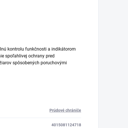
lnú kontrolu funkčnosti a indikátorom
ie spoľahlivej ochrany pred
žiarov spôsobených poruchovými
Prúdové chrániče
4015081124718