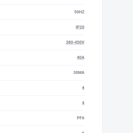
50HZ
IP20
380-450V
40A
30MA
4
4
PF6