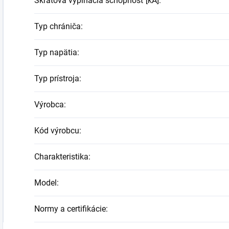
Skratová vypínacia schopnosť [kA]
:
Typ chrániča
:
Typ napätia
:
Typ prístroja
:
Výrobca
:
Kód výrobcu
:
Charakteristika
:
Model
:
Normy a certifikácie
: