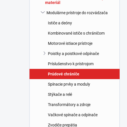
materiál
l
Modulárne prístroje do rozvádzača
Ističe a deóny
Kombinované ističe s chráničom
Motorové istiace prístroje
Poistky a poistkové odpínače
Príslušenstvo k prístrojom
Prúdové chrániče
Spínacie prvky a moduly
Stýkače a relé
Transformátory a zdroje
Vačkové spínače a odpínače
Zvodiče prepätia