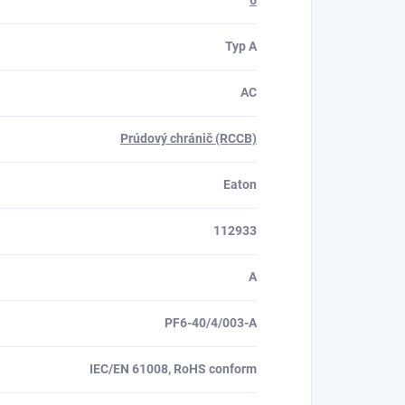
6
Typ A
AC
Prúdový chránič (RCCB)
Eaton
112933
A
PF6-40/4/003-A
IEC/EN 61008, RoHS conform