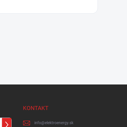
KONTAKT
info
@
elektroenergy.sk
Prihlásiť