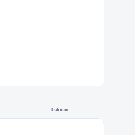
−
+
Pridať do košíka
to
prúdový chránič (RCCB) Eaton série PF6
zaisťuje
ahlivú ochranu elektrických obvodov pri menovitom prúde
 Zariadenie typu A s 4 modulmi má skratovú vypínaciu
pnosť 6kA.
ILNÉ INFORMÁCIE
OPÝTAŤ SA
STRÁŽIŤ
Diskusia