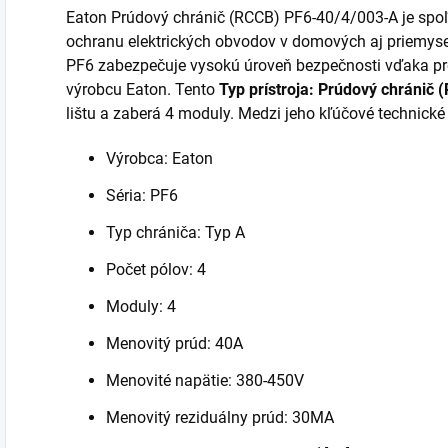
Eaton Prúdový chránič (RCCB) PF6-40/4/003-A je spoľa
ochranu elektrických obvodov v domových aj priemysel
PF6 zabezpečuje vysokú úroveň bezpečnosti vďaka p
výrobcu Eaton. Tento
Typ prístroja: Prúdový chránič 
lištu a zaberá 4 moduly. Medzi jeho kľúčové technické
Výrobca: Eaton
Séria: PF6
Typ chrániča: Typ A
Počet pólov: 4
Moduly: 4
Menovitý prúd: 40A
Menovité napätie: 380-450V
Menovitý reziduálny prúd: 30MA