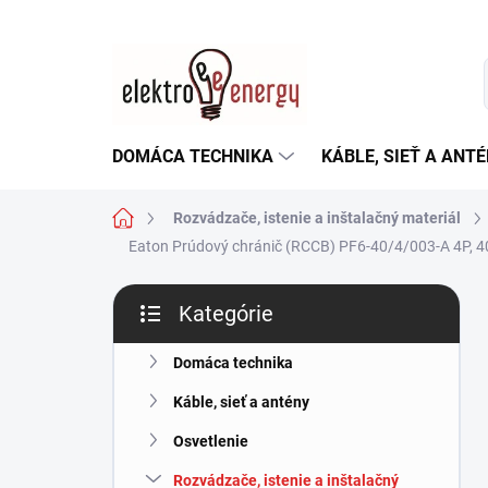
Prejsť
na
obsah
DOMÁCA TECHNIKA
KÁBLE, SIEŤ A ANT
Domov
Rozvádzače, istenie a inštalačný materiál
Eaton Prúdový chránič (RCCB) PF6-40/4/003-A 4P, 4
B
Kategórie
o
Preskočiť
č
kategórie
n
Domáca technika
ý
Káble, sieť a antény
p
a
Osvetlenie
n
Rozvádzače, istenie a inštalačný
e