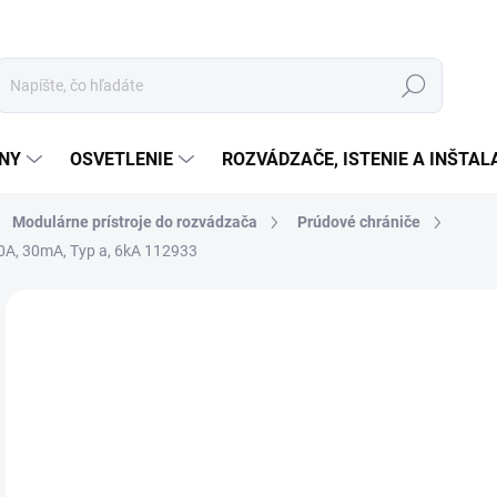
Hľadať
ÉNY
OSVETLENIE
ROZVÁDZAČE, ISTENIE A INŠTA
Modulárne prístroje do rozvádzača
Prúdové chrániče
0A, 30mA, Typ a, 6kA 112933
Neohodnotené
Podrobnosti hodnotenia
ZNAČKA:
EATON
€3
€25
Jedn
SK
cena
MOŽ
DOR