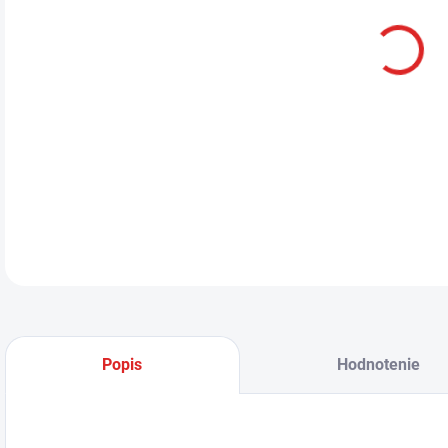
Ten
spoľ
40A.
scho
DETA
Popis
Hodnotenie