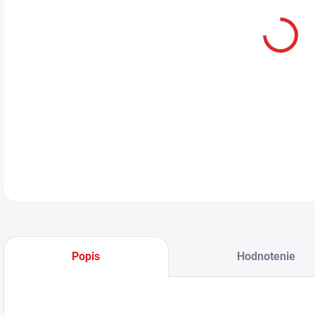
Ten
urče
meno
a Ic
DETA
Popis
Hodnotenie