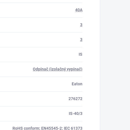
40A
3
3
IS
Odpínač (izolačný vypínač)
Eaton
276272
IS-40/3
RoHS conform; EN45545-2; IEC 61373