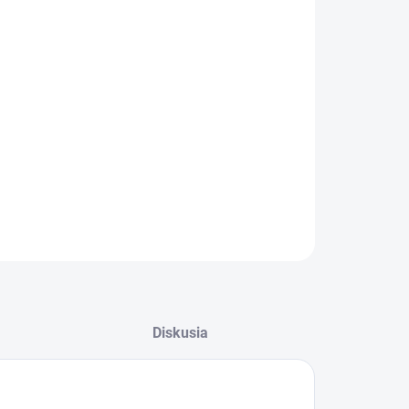
−
+
Pridať do košíka
to
Eaton Odpínač (izolačný vypínač) IS-40/3
série IS je
ný pre
3 moduly
s krytím IP40. Prístroj disponuje
vitým prúdom 40A, 3 pólmi, menovitým napätím 380-450V
w 1.
ILNÉ INFORMÁCIE
OPÝTAŤ SA
STRÁŽIŤ
Diskusia