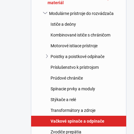
materiál
l
Modulárne prístroje do rozvádzača
Ističe a deóny
Kombinované ističe s chráničom
Motorové istiace prístroje
Poistky a poistkové odpínače
Príslušenstvo k prístrojom
Prúdové chrániče
Spínacie prvky a moduly
Stýkače a relé
Transformátory a zdroje
Vačkové spínače a odpínače
Zvodiče prepätia