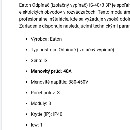
Eaton Odpínač (izolačný vypínač) IS-40/3 3P je spoľa
elektrických obvodov v rozvádzačoch. Tento modulárny 
profesionálne inštalácie, kde sa vyžaduje vysoká odol
Zariadenie disponuje nasledujúcimi technickými para
Výrobca: Eaton
Typ prístroja: Odpínač (izolačný vypínač)
Séria: IS
Menovitý prúd: 40A
Menovité napätie: 380-450V
Počet pólov: 3
Moduly: 3
Krytie (IP): IP40
Icw: 1