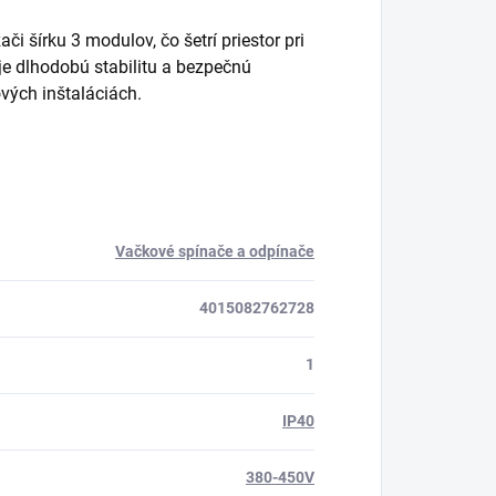
i šírku 3 modulov, čo šetrí priestor pri
je dlhodobú stabilitu a bezpečnú
vých inštaláciách.
Vačkové spínače a odpínače
4015082762728
1
IP40
380-450V