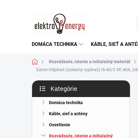
Prejsť
na
obsah
DOMÁCA TECHNIKA
KÁBLE, SIEŤ A ANT
Domov
Rozvádzače, istenie a inštalačný materiál
Eaton Odpínač (izolačný vypínač) IS-40/3 3P, 40A, 2
B
Kategórie
o
Preskočiť
č
kategórie
n
Domáca technika
ý
Káble, sieť a antény
p
a
Osvetlenie
n
Rozvádzače, istenie a inštalačný
e