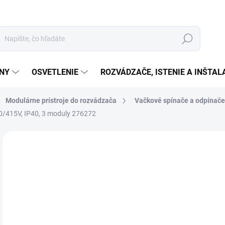
Hľadať
ÉNY
OSVETLENIE
ROZVÁDZAČE, ISTENIE A INŠTA
Modulárne prístroje do rozvádzača
Vačkové spínače a odpínače
40/415V, IP40, 3 moduly 276272
Neohodnotené
Podrobnosti hodnotenia
ZNAČKA:
EATON
€1
€15
Jedn
SK
cena
MOŽ
DOR