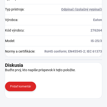
Typ prístroja
:
Odpínač (izolačný vypínač)
Výrobca
:
Eaton
Kód výrobcu
:
276264
Model
:
IS-25/3
Normy a certifikácie
:
RoHS conform; EN45545-2; IEC 61373
Diskusia
Buďte prvý, kto napíše príspevok k tejto položke.
Pridať komentár