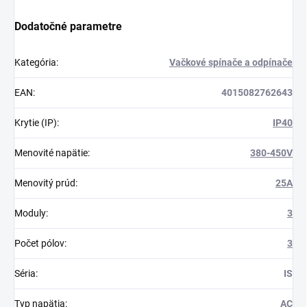
Dodatočné parametre
Kategória
:
Vačkové spínače a odpínače
EAN
:
4015082762643
Krytie (IP)
:
IP40
Menovité napätie
:
380-450V
Menovitý prúd
:
25A
Moduly
:
3
Počet pólov
:
3
Séria
:
IS
Typ napätia
:
AC