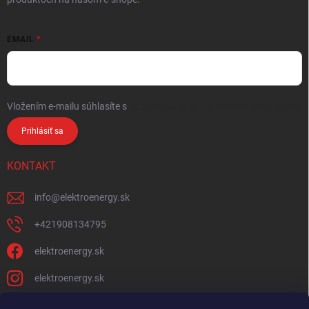
EMAIL
Vložením e-mailu súhlasíte s
podmienkami ochrany osobných údajov
Prihlásiť sa
KONTAKT
info
@
elektroenergy.sk
+421908134795
elektroenergy.sk
elektroenergy.sk