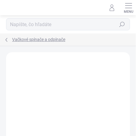
Prejsť
na
obsah
Hľadať
Vačkové spínače a odpínače
Podrobnosti hodnotenia
Neohodnotené
ZNAČKA:
EATON