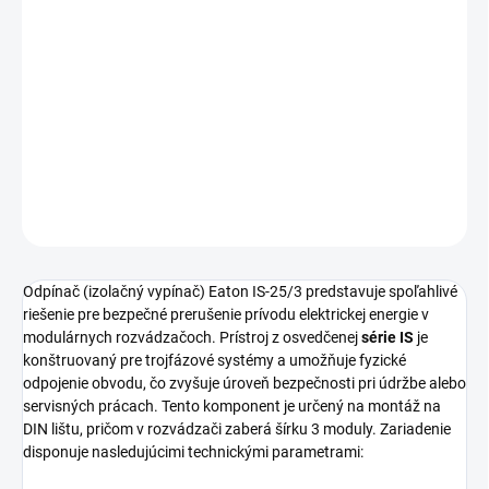
Tento
Odpínač (izolačný vypínač)
série IS od výrobcu Eaton je
určený pre
3 moduly
. Zariadenie s krytím IP40 a počtom pólov 3
pracuje pri menovitom prúde 25A a napätí 380-450V (typ napätia
AC).
DETAILNÉ INFORMÁCIE
OPÝTAŤ SA
STRÁŽIŤ
Odpínač (izolačný vypínač) Eaton IS-25/3 predstavuje spoľahlivé
riešenie pre bezpečné prerušenie prívodu elektrickej energie v
modulárnych rozvádzačoch. Prístroj z osvedčenej
série IS
je
konštruovaný pre trojfázové systémy a umožňuje fyzické
odpojenie obvodu, čo zvyšuje úroveň bezpečnosti pri údržbe alebo
servisných prácach. Tento komponent je určený na montáž na
DIN lištu, pričom v rozvádzači zaberá šírku 3 moduly. Zariadenie
disponuje nasledujúcimi technickými parametrami: