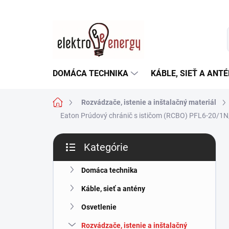
Prejsť
na
obsah
DOMÁCA TECHNIKA
KÁBLE, SIEŤ A ANT
Domov
Rozvádzače, istenie a inštalačný materiál
Eaton Prúdový chránič s ističom (RCBO) PFL6-20/1
B
Kategórie
o
Preskočiť
č
kategórie
n
Domáca technika
ý
Káble, sieť a antény
p
a
Osvetlenie
n
Rozvádzače, istenie a inštalačný
e