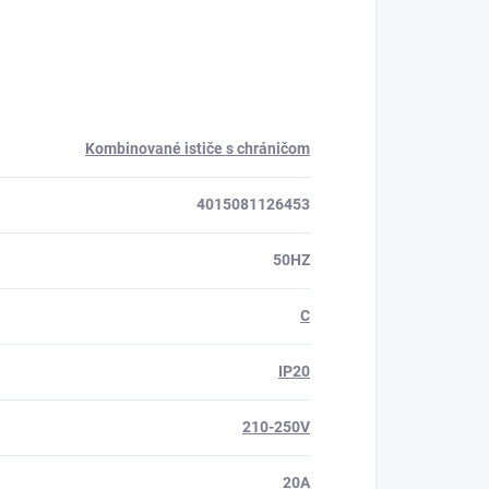
Kombinované ističe s chráničom
4015081126453
50HZ
C
IP20
210-250V
20A