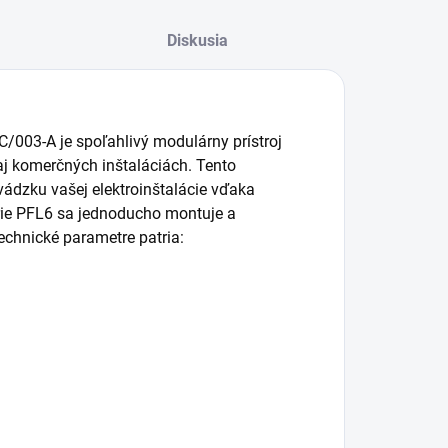
Diskusia
/003-A je spoľahlivý modulárny prístroj
j komerčných inštaláciách. Tento
ádzku vašej elektroinštalácie vďaka
érie PFL6 sa jednoducho montuje a
echnické parametre patria: