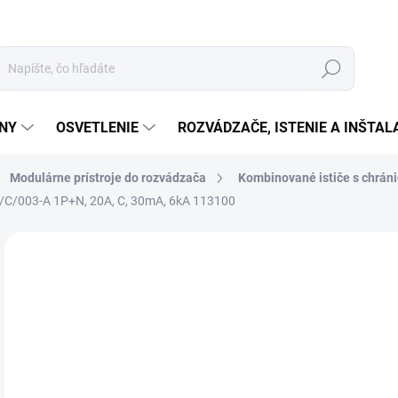
Hľadať
ÉNY
OSVETLENIE
ROZVÁDZAČE, ISTENIE A INŠTA
Modulárne prístroje do rozvádzača
Kombinované ističe s chrán
N/C/003-A 1P+N, 20A, C, 30mA, 6kA 113100
Neohodnotené
Podrobnosti hodnotenia
ZNAČKA:
EATON
€9
€77
Jedn
SK
cena
MOŽ
DOR