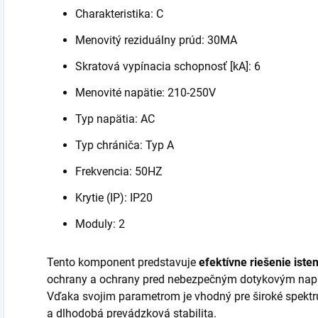
Charakteristika: C
Menovitý reziduálny prúd: 30MA
Skratová vypínacia schopnosť [kA]: 6
Menovité napätie: 210-250V
Typ napätia: AC
Typ chrániča: Typ A
Frekvencia: 50HZ
Krytie (IP): IP20
Moduly: 2
Tento komponent predstavuje
efektívne riešenie isten
ochrany a ochrany pred nebezpečným dotykovým nap
Vďaka svojim parametrom je vhodný pre široké spektrum
a dlhodobá prevádzková stabilita.