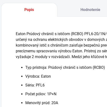
Popis
Hodnotenie
Eaton Prúdový chránič s ističom (RCBO) PFL6-20/1N/C
určený na ochranu elektrických obvodov v domových a
kombinovaný istič s chráničom zaisťuje bezpečnú prev
precíznemu spracovaniu výrobcu Eaton. Prístroj zo s
vyžaduje 2 moduly v rozvádzači. Medzi jeho kľúčové t
Typ prístroja: Prúdový chránič s ističom (RCBO)
Výrobca: Eaton
Séria: PFL6
Počet pólov: 1P+N
Menovitý prúd: 20A