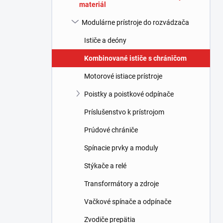
materiál
l
Modulárne prístroje do rozvádzača
Ističe a deóny
Kombinované ističe s chráničom
Motorové istiace prístroje
Poistky a poistkové odpínače
Príslušenstvo k prístrojom
Prúdové chrániče
Spínacie prvky a moduly
Stýkače a relé
Transformátory a zdroje
Vačkové spínače a odpínače
Zvodiče prepätia