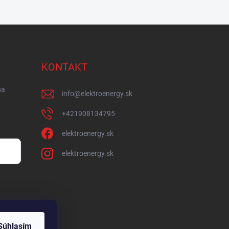
KONTAKT
na
info
@
elektroenergy.sk
+421908134795
elektroenergy.sk
elektroenergy.sk
Súhlasím