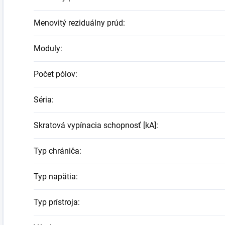
Menovitý reziduálny prúd
:
Moduly
:
Počet pólov
:
Séria
:
Skratová vypínacia schopnosť [kA]
:
Typ chrániča
:
Typ napätia
:
Typ prístroja
: