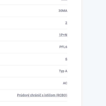
30MA
2
1P+N
PFL6
6
Typ A
AC
Prúdový chránič s ističom (RCBO)