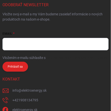
ODOBERAŤ NEWSLETTER
Vložte svoj e-mail a my Vám budeme zasielať informácie o nových
produktoch na našom e-shope.
EMAIL
Vložením e-mailu súhlasíte s
podmienkami ochrany osobných údajov
Prihlásiť sa
KONTAKT
info
@
elektroenergy.sk
+421908134795
elektroenergy.sk