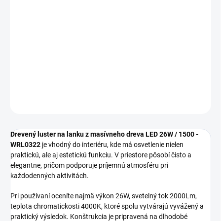
cena:
MOŽNOSTI
DORUČENIA
Drevený luster na lanku z masívneho dreva LED 26W WRL0322 je
vhodný ako štýlové a funkčné riešenie do moderných aj klasických
interiérov.
DETAILNÉ INFORMÁCIE
OPÝTAŤ SA
STRÁŽIŤ
Drevený luster na lanku z masívneho dreva LED 26W / 1500 -
WRL0322
je vhodný do interiéru, kde má osvetlenie nielen
praktickú, ale aj estetickú funkciu. V priestore pôsobí čisto a
elegantne, pričom podporuje príjemnú atmosféru pri
každodenných aktivitách.
Pri používaní oceníte najmä výkon 26W, svetelný tok 2000Lm,
teplota chromatickosti 4000K, ktoré spolu vytvárajú vyvážený a
praktický výsledok. Konštrukcia je pripravená na dlhodobé