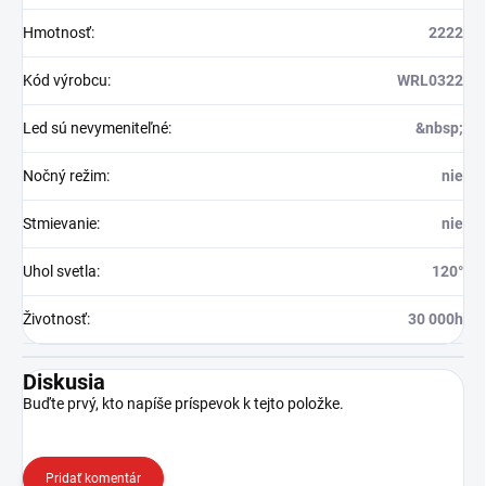
Hmotnosť
:
2222
Kód výrobcu
:
WRL0322
Led sú nevymeniteľné
:
&nbsp;
Nočný režim
:
nie
Stmievanie
:
nie
Uhol svetla
:
120°
Životnosť
:
30 000h
Diskusia
Buďte prvý, kto napíše príspevok k tejto položke.
Pridať komentár