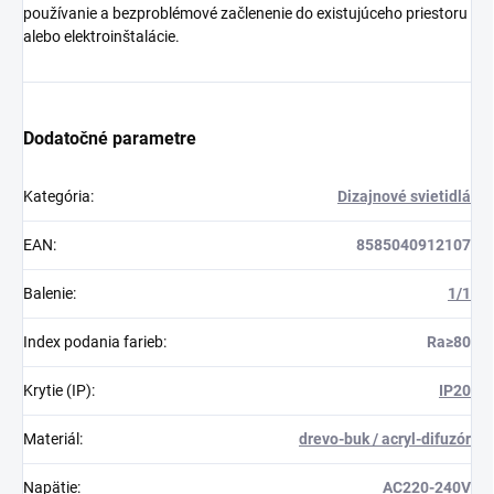
používanie a bezproblémové začlenenie do existujúceho priestoru
alebo elektroinštalácie.
Dodatočné parametre
Kategória
:
Dizajnové svietidlá
EAN
:
8585040912107
Balenie
:
1/1
Index podania farieb
:
Ra≥80
Krytie (IP)
:
IP20
Materiál
:
drevo-buk / acryl-difuzór
Napätie
:
AC220-240V