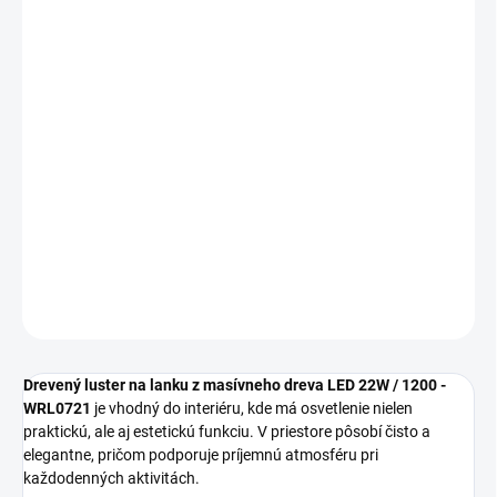
cena:
MOŽNOSTI
DORUČENIA
−
+
Pridať do košíka
Drevený luster na lanku z masívneho dreva LED 22W WRL0721 sa
hodí na každodenné osvetlenie interiéru s dôrazom na vzhľad aj
praktickosť.
DETAILNÉ INFORMÁCIE
OPÝTAŤ SA
STRÁŽIŤ
Drevený luster na lanku z masívneho dreva LED 22W / 1200 -
WRL0721
je vhodný do interiéru, kde má osvetlenie nielen
praktickú, ale aj estetickú funkciu. V priestore pôsobí čisto a
elegantne, pričom podporuje príjemnú atmosféru pri
každodenných aktivitách.