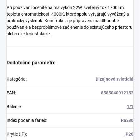
Pri používaní oceníte najmä výkon 22W, svetelný tok 1700Lm,
teplota chromatickosti 4000K, ktoré spolu vytvárajú vyvážený a
praktický výsledok. Konštrukcia je pripravená na dlhodobé
používanie a bezproblémové začlenenie do existujúceho priestoru
alebo elektroinštalácie.
Dodatočné parametre
Kategória
:
Dizajnové svietidlá
EAN
:
8585040912152
Balenie
:
1/1
Index podania farieb
:
Ra≥80
Krytie (IP)
:
IP20