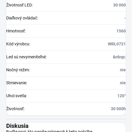
Životnosť LED
:
30 000
Diaľkový ovládač
:
-
Hmotnosť
:
1560
Kód výrobcu
:
WRL0721
Led sú nevymeniteľné
:
&nbsp;
Nočný režim
:
nie
Stmievanie
:
nie
Uhol svetla
:
120°
Životnosť
:
30 000h
Diskusia
Buďte prvý, kto napíše príspevok k tejto položke.