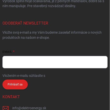
Výrobok splnil moje očakávania, je z pevných materiálov, dobre sa s
ním manipuluje. Pre stavebný rozvádzač ideálny.
ODOBERAŤ NEWSLETTER
Vložte svoj e-mail a my Vám budeme zasielať informácie o nových
produktoch na našom e-shope.
EMAIL
Vložením e-mailu súhlasíte s
podmienkami ochrany osobných údajov
Prihlásiť sa
KONTAKT
info
@
elektroenergy.sk