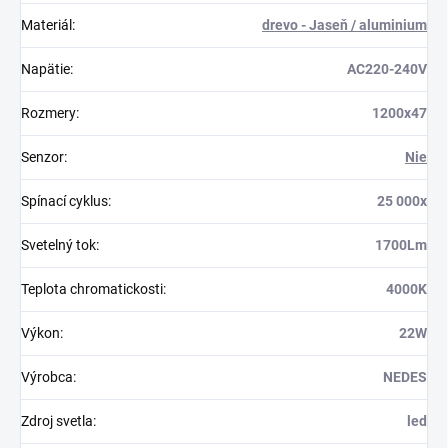
Materiál
:
drevo - Jaseň / aluminium
Napätie
:
AC220-240V
Rozmery
:
1200x47
Senzor
:
Nie
Spínací cyklus
:
25 000x
Svetelný tok
:
1700Lm
Teplota chromatickosti
:
4000K
Výkon
:
22W
Výrobca
:
NEDES
Zdroj svetla
:
led