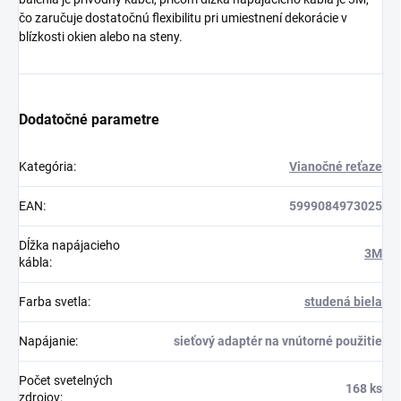
čo zaručuje dostatočnú flexibilitu pri umiestnení dekorácie v
blízkosti okien alebo na steny.
Dodatočné parametre
Kategória
:
Vianočné reťaze
EAN
:
5999084973025
Dĺžka napájacieho
3M
kábla
:
Farba svetla
:
studená biela
Napájanie
:
sieťový adaptér na vnútorné použitie
Počet svetelných
168 ks
zdrojov
: