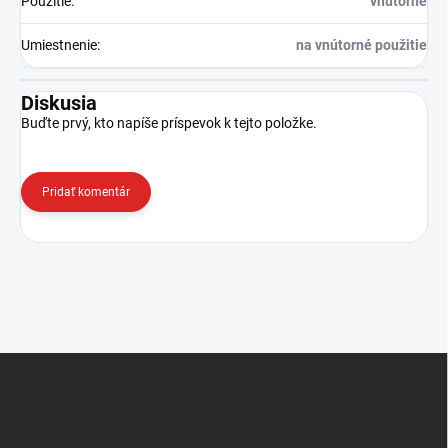
Použitie
:
vnútorné
Umiestnenie
:
na vnútorné použitie
Diskusia
Buďte prvý, kto napíše príspevok k tejto položke.
Pridať komentár
Z
á
p
ä