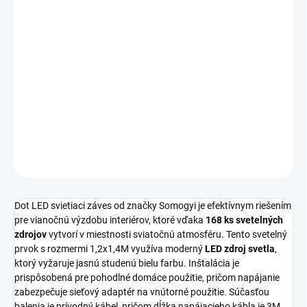
MOŽNOSTI
DORUČENIA
Dot LED svietiaci záves od výrobcu
Somogyi
vytvorí v interiéri
príjemnú atmosféru vďaka
168 ks LED
svetelných zdrojov.
Dekorácia s rozmermi
1,2x1,4M
má farbu svetla
studená biela
,
využíva
napájanie: sieťový adaptér na vnútorné použitie
a
dĺžka
napájacieho kábla: 3M
.
Zdroj svetla: led
.
DETAILNÉ INFORMÁCIE
OPÝTAŤ SA
STRÁŽIŤ
Dot LED svietiaci záves od značky Somogyi je efektívnym riešením
pre vianočnú výzdobu interiérov, ktoré vďaka
168 ks svetelných
zdrojov
vytvorí v miestnosti sviatočnú atmosféru. Tento svetelný
prvok s rozmermi 1,2x1,4M využíva moderný
LED zdroj svetla
,
ktorý vyžaruje jasnú studenú bielu farbu. Inštalácia je
prispôsobená pre pohodlné domáce použitie, pričom napájanie
zabezpečuje sieťový adaptér na vnútorné použitie. Súčasťou
balenia je prívodný kábel, pričom dĺžka napájacieho kábla je 3M,