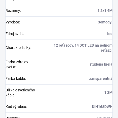
Rozmery
:
1,2x1,4M
Výrobca
:
Somogyi
Zdroj svetla
:
led
12 reťazcov, 14 DOT LED na jednom
Charakteristiky
:
reťazci
Farba zdrojov
studená biela
svetla
:
Farba kábla
:
transparentná
Dĺžka osvetleného
1,2M
kábla
:
Kód výrobcu
:
KIN168DWH