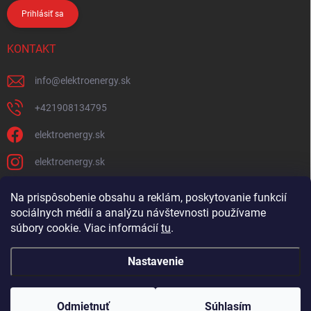
Prihlásiť sa
KONTAKT
info
@
elektroenergy.sk
+421908134795
elektroenergy.sk
elektroenergy.sk
Na prispôsobenie obsahu a reklám, poskytovanie funkcií
sociálnych médií a analýzu návštevnosti používame
Podmienky ochrany osobných údajov
Kontakty
súbory cookie. Viac informácií
tu
.
Obchodné podmienky
Nastavenie
Copyright 2026
Elektroenergy
. Všetky práva vyhradené.
Upraviť nastavenie
cookies
Odmietnuť
Súhlasím