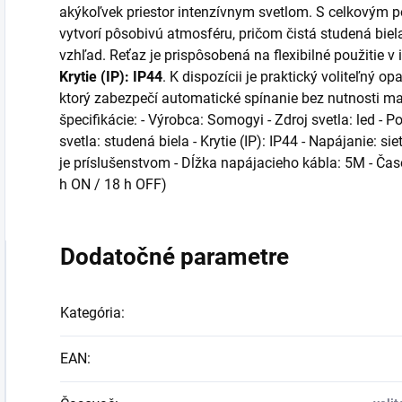
akýkoľvek priestor intenzívnym svetlom. S celkovým
vytvorí pôsobivú atmosféru, pričom čistá studená bie
vzhľad. Reťaz je prispôsobená na flexibilné použitie v i
Krytie (IP): IP44
. K dispozícii je praktický voliteľný o
ktorý zabezpečí automatické spínanie bez nutnosti 
špecifikácie: - Výrobca: Somogyi - Zdroj svetla: led - 
svetla: studená biela - Krytie (IP): IP44 - Napájanie: s
je príslušenstvom - Dĺžka napájacieho kábla: 5M - Čas
h ON / 18 h OFF)
Dodatočné parametre
Kategória
:
EAN
: