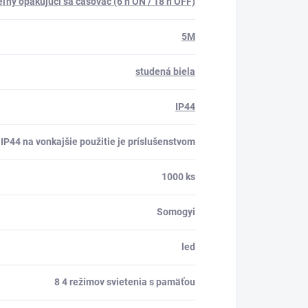
eľný opakujúci sa časovač (6 h ON / 18 h OFF)
5M
studená biela
IP44
 IP44 na vonkajšie použitie je príslušenstvom
1000 ks
Somogyi
led
8 4 režimov svietenia s pamäťou