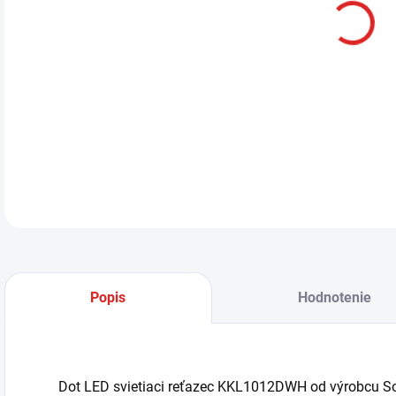
Dot 
prin
S kr
ideá
kábl
OFF)
potr
DETA
Popis
Hodnotenie
Dot LED svietiaci reťazec KKL1012DWH od výrobcu Som