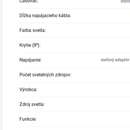
Časovač
:
volit
Dĺžka napájacieho kábla
:
Farba svetla
:
Krytie (IP)
:
Napájanie
:
sieťový adaptér
Počet svetelných zdrojov
:
Výrobca
:
Zdroj svetla
:
Funkcie
: