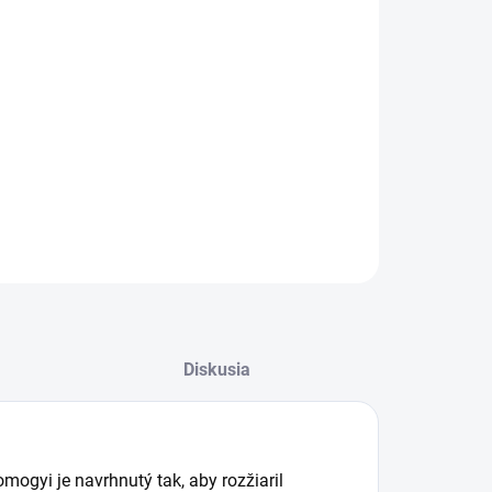
LED svietiaci reťazec KKL1012DWH od značky Somogyi
áša
1000 ks LED
svetelných zdrojov v studenej bielej farbe.
ytím IP44 a praktickým napájaním cez sieťový adaptér je
lny na vonkajšie použitie. Vďaka
5M dĺžke napájacieho
a
a voliteľnému opakujúcemu sa časovaču (6 h ON / 18 h
 si jednoducho prispôsobíte osvetlenie podľa vašich
ieb.
ILNÉ INFORMÁCIE
OPÝTAŤ SA
STRÁŽIŤ
Diskusia
ogyi je navrhnutý tak, aby rozžiaril