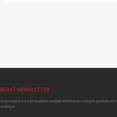
BERAŤ NEWSLETTER
 svoj e-mail a my Vám budeme zasielať informácie o nových produktoch 
 e-shope.