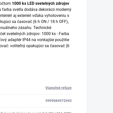
 počtom
1000 ks LED svetelných zdrojov
la farba svetla dodáva dekorácii moderný
nteriéri aj exteriéri vďaka vyhotoveniu s
pakujúci sa časovač (6 h ON / 18 h OFF),
manuálneho zásahu. Technické
Počet svetelných zdrojov: 1000 ks - Farba
ieťový adaptér IP44 na vonkajšie použitie
ovač: voliteľný opakujúci sa časovač (6
Vianočné reťaze
5999084972943