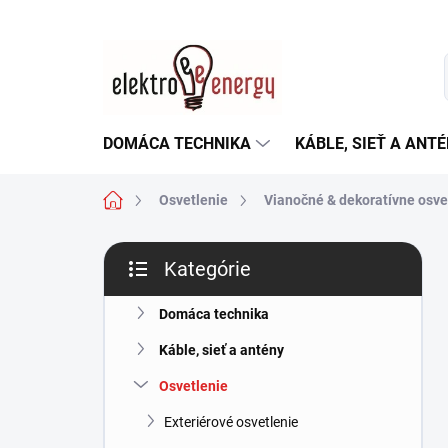
Prejsť
na
obsah
DOMÁCA TECHNIKA
KÁBLE, SIEŤ A ANT
Domov
Osvetlenie
Vianočné & dekoratívne osve
B
Kategórie
o
Preskočiť
č
kategórie
n
Domáca technika
ý
Káble, sieť a antény
p
a
Osvetlenie
n
Exteriérové osvetlenie
e