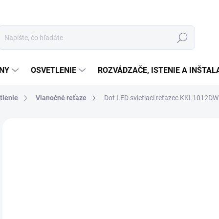
Hľadať
ÉNY
OSVETLENIE
ROZVÁDZAČE, ISTENIE A INŠTA
tlenie
Vianočné reťaze
Dot LED svietiaci reťazec KKL1012D
Neohodnotené
Podrobnosti hodnotenia
ZNAČKA:
SOMOGY
€4
€40
Jedn
MO
cena
MOŽ
DOR