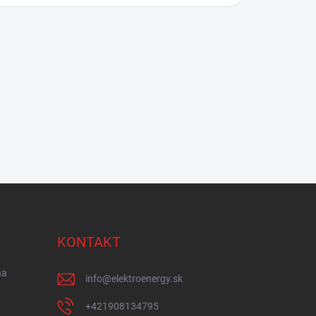
KONTAKT
na
info
@
elektroenergy.sk
+421908134795