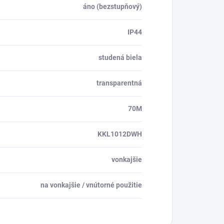
áno (bezstupňový)
IP44
studená biela
transparentná
70M
KKL1012DWH
vonkajšie
na vonkajšie / vnútorné použitie