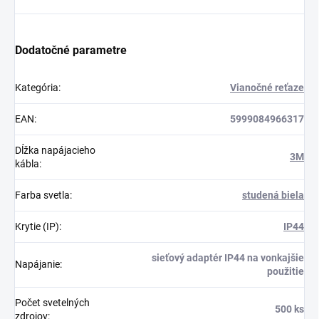
Dodatočné parametre
Kategória
:
Vianočné reťaze
EAN
:
5999084966317
Dĺžka napájacieho
3M
kábla
:
Farba svetla
:
studená biela
Krytie (IP)
:
IP44
sieťový adaptér IP44 na vonkajšie
Napájanie
:
použitie
Počet svetelných
500 ks
zdrojov
: