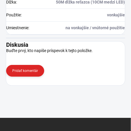
Dĺžka
:
50M dĺžka reťazca (10CM medzi LED)
Použitie
:
vonkajšie
Umiestnenie
:
na vonkajšie / vnútorné použitie
Diskusia
Buďte prvý, kto napíše príspevok k tejto položke.
Pridať komentár
Z
á