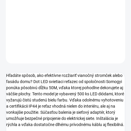
MOŽNOSTI
DORUČENIA
Dot LED svietiaci reťazec od výrobcu Somogyi ponúka
500 ks LED
diód
s celkovou dĺžkou 50 m. Vďaka
krytiu IP44
a napájaniu cez
sieťový adaptér IP44 na vonkajšie použitie je ideálny na dekoráciu.
DETAILNÉ INFORMÁCIE
OPÝTAŤ SA
STRÁŽIŤ
Hľadáte spôsob, ako efektívne rozžiariť vianočný stromček alebo
fasádu domu? Dot LED svietiaci reťazec od spoločnosti Somogyi
ponúka pôsobivú dĺžku 50M, vďaka ktorej pohodlne dekorujete aj
väčšie plochy. Tento model je vybavený 500 ks LED diódami, ktoré
vyžarujú čistú studenú bielu farbu. Vďaka odolnému vyhotoveniu
a certifikácii IP44 je reťaz vhodná nielen do interiéru, ale aj na
vonkajšie použitie. Súčasťou balenia je sieťový adaptér, ktorý
umožňuje bezpečné pripojenie do elektrickej siete. Inštalácia je
rýchla a vďaka dostatočne dlhému prívodnému káblu aj flexibilná.