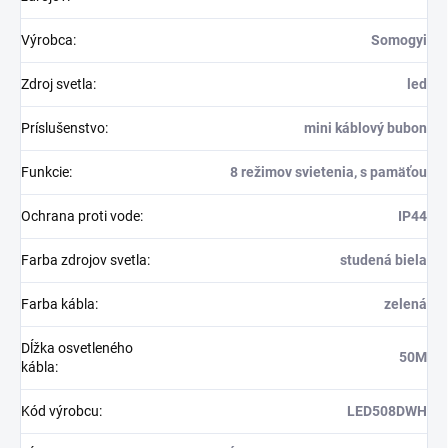
Výrobca
:
Somogyi
Zdroj svetla
:
led
Príslušenstvo
:
mini káblový bubon
Funkcie
:
8 režimov svietenia, s pamäťou
Ochrana proti vode
:
IP44
Farba zdrojov svetla
:
studená biela
Farba kábla
:
zelená
Dĺžka osvetleného
50M
kábla
:
Kód výrobcu
:
LED508DWH