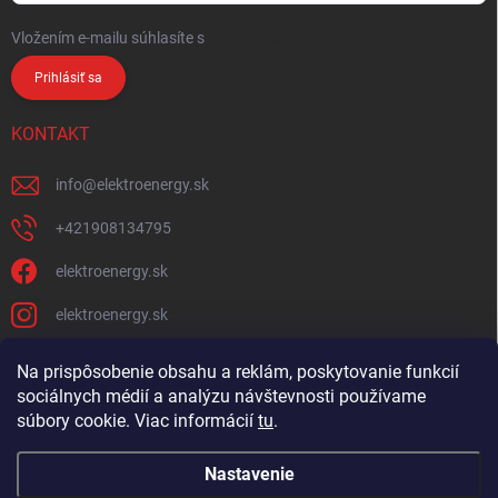
Vložením e-mailu súhlasíte s
podmienkami ochrany osobných údajov
Prihlásiť sa
KONTAKT
info
@
elektroenergy.sk
+421908134795
elektroenergy.sk
elektroenergy.sk
Na prispôsobenie obsahu a reklám, poskytovanie funkcií
sociálnych médií a analýzu návštevnosti používame
Podmienky ochrany osobných údajov
Kontakty
súbory cookie. Viac informácií
tu
.
Obchodné podmienky
Nastavenie