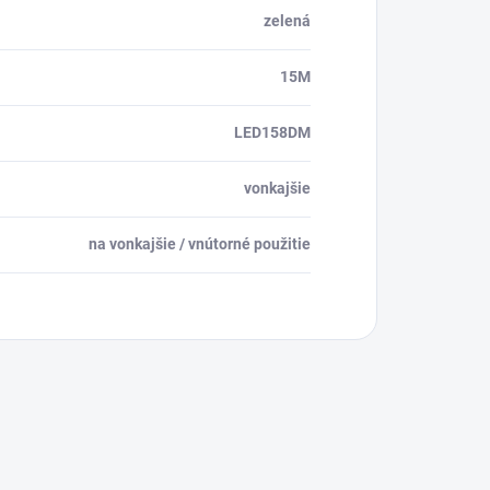
zelená
15M
LED158DM
vonkajšie
na vonkajšie / vnútorné použitie