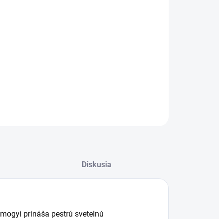
LED svietiaci reťazec od výrobcu
Somogyi
s dĺžkou 15M
iari interiér aj exteriér vďaka 150 ks LED svetelných zdrojov.
sťou je sieťový adaptér IP44 na vonkajšie použitie,
icolor farba svetla a dĺžka napájacieho kábla 3M.
ILNÉ INFORMÁCIE
OPÝTAŤ SA
STRÁŽIŤ
Diskusia
omogyi prináša pestrú svetelnú