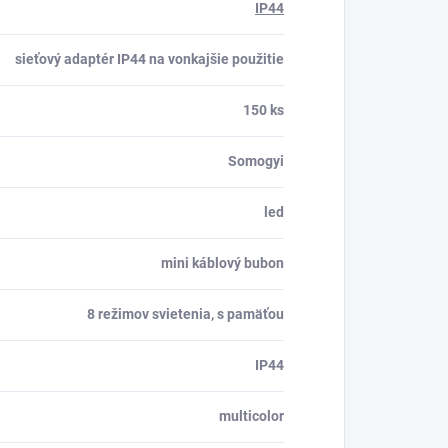
IP44
sieťový adaptér IP44 na vonkajšie použitie
150 ks
Somogyi
led
mini káblový bubon
8 režimov svietenia, s pamäťou
IP44
multicolor