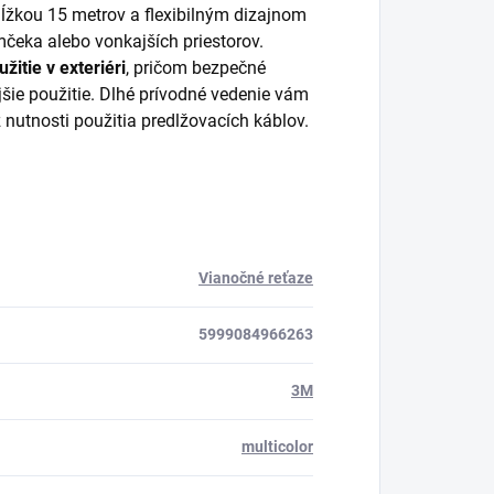
ĺžkou 15 metrov a flexibilným dizajnom
čeka alebo vonkajších priestorov.
žitie v exteriéri
, pričom bezpečné
šie použitie. Dlhé prívodné vedenie vám
 nutnosti použitia predlžovacích káblov.
Vianočné reťaze
5999084966263
3M
multicolor