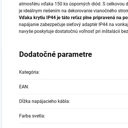
atmosféru vďaka 150 ks úsporných diód. S celkovou d
je ideálnym riešením na dekorovanie vianočného strom
Vďaka krytiu IP44 je táto reťaz plne pripravená na pou
napájanie zabezpečuje sieťový adaptér IP44 na vonkaj
navyše poskytuje dostatočnú voľnosť pri inštalácii bez
Dodatočné parametre
Kategória
:
EAN
:
Dĺžka napájacieho kábla
:
Farba svetla
: