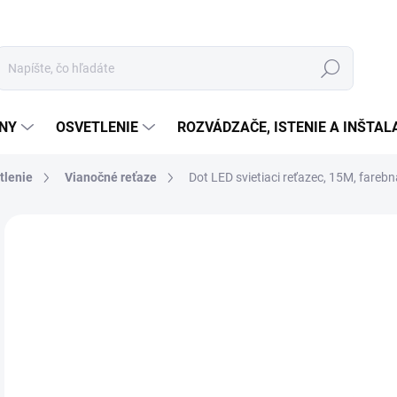
Hľadať
ÉNY
OSVETLENIE
ROZVÁDZAČE, ISTENIE A INŠTA
tlenie
Vianočné reťaze
Dot LED svietiaci reťazec, 15M, farebn
Neohodnotené
Podrobnosti hodnotenia
ZNAČKA:
SOMOGY
€1
€11
Jedn
MO
cena
MOŽ
DOR