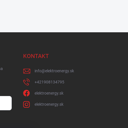
KONTAKT
na
info
@
elektroenergy.sk
+421908134795
elektroenergy.sk
elektroenergy.sk