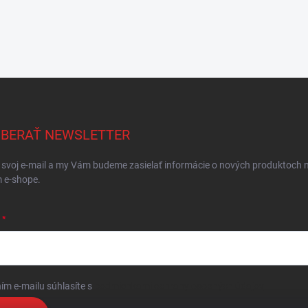
BERAŤ NEWSLETTER
 svoj e-mail a my Vám budeme zasielať informácie o nových produktoch 
 e-shope.
ím e-mailu súhlasíte s
podmienkami ochrany osobných údajov