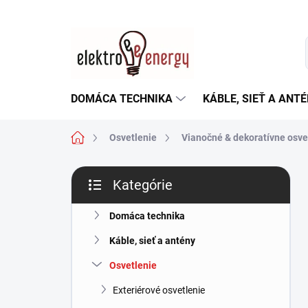
Prejsť
na
obsah
DOMÁCA TECHNIKA
KÁBLE, SIEŤ A ANT
Domov
Osvetlenie
Vianočné & dekoratívne osve
B
Kategórie
o
Preskočiť
č
kategórie
n
Domáca technika
ý
Káble, sieť a antény
p
a
Osvetlenie
n
Exteriérové osvetlenie
e