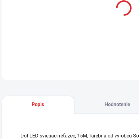
Dot 
rozž
Súča
mult
DETA
Popis
Hodnotenie
Dot LED svietiaci reťazec, 15M, farebná od výrobcu S