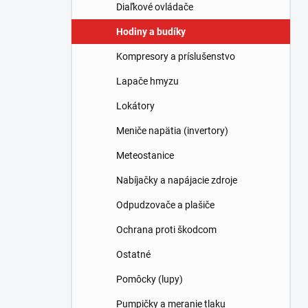
l
Diaľkové ovládače
Hodiny a budíky
Kompresory a príslušenstvo
Lapače hmyzu
Lokátory
Meniče napätia (invertory)
Meteostanice
Nabíjačky a napájacie zdroje
Odpudzovače a plašiče
Ochrana proti škodcom
Ostatné
Pomôcky (lupy)
Pumpičky a meranie tlaku