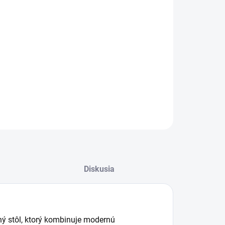
to
digitálny LED budík v prevedení biele drevo
od výrobcu
ogyi
prináša minimalistický štýl do každého interiéru.
adenie má
rozmery 150x80x90 mm
a prehľadný svetelný
ej.
ILNÉ INFORMÁCIE
OPÝTAŤ SA
STRÁŽIŤ
Diskusia
ný stôl, ktorý kombinuje modernú