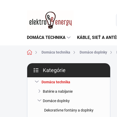
Prejsť
na
obsah
DOMÁCA TECHNIKA
KÁBLE, SIEŤ A ANT
Domov
Domáca technika
Domáce doplnky
B
Kategórie
o
Preskočiť
č
kategórie
n
Domáca technika
ý
Batérie a nabíjanie
p
a
Domáce doplnky
n
Dekoratívne fontány a doplnky
e