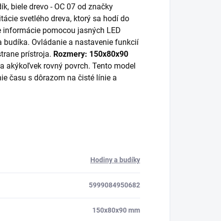
k, biele drevo - OC 07 od značky
tácie svetlého dreva, ktorý sa hodí do
lne informácie pomocou jasných LED
la budíka. Ovládanie a nastavenie funkcií
trane prístroja.
Rozmery: 150x80x90
na akýkoľvek rovný povrch. Tento model
e času s dôrazom na čisté línie a
Hodiny a budíky
5999084950682
150x80x90 mm