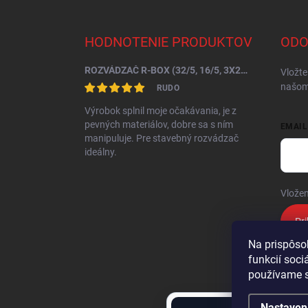
á
p
ä
HODNOTENIE PRODUKTOV
ODO
t
i
ROZVÁDZAČ R-BOX (32/5, 16/5, 3X250V) B.SLIM-10S-7BR
Vložte
e
našom
RUDO
Výrobok splnil moje očakávania, je z
pevných materiálov, dobre sa s ním
EMAIL
manipuluje. Pre stavebný rozvádzač
ideálny.
Vložen
Pri
Na prispôso
funkcií soci
používame s
Nastaven