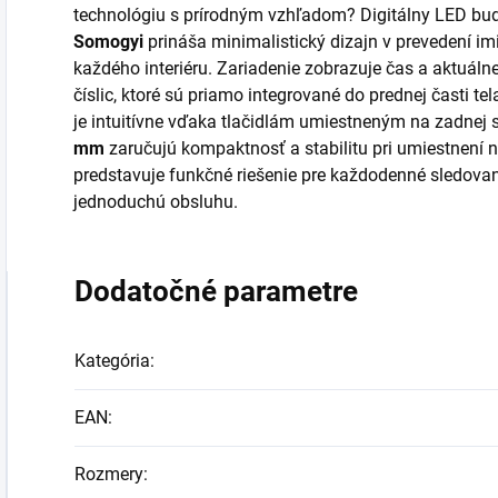
technológiu s prírodným vzhľadom? Digitálny LED budí
Somogyi
prináša minimalistický dizajn v prevedení imi
každého interiéru. Zariadenie zobrazuje čas a aktuá
číslic, ktoré sú priamo integrované do prednej časti te
je intuitívne vďaka tlačidlám umiestneným na zadnej s
mm
zaručujú kompaktnosť a stabilitu pri umiestnení 
predstavuje funkčné riešenie pre každodenné sledovani
jednoduchú obsluhu.
Dodatočné parametre
Kategória
:
EAN
:
Rozmery
: