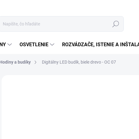
Hľadať
ÉNY
OSVETLENIE
ROZVÁDZAČE, ISTENIE A INŠTA
Hodiny a budíky
Digitálny LED budík, biele drevo - OC 07
Neohodnotené
Podrobnosti hodnotenia
ZNAČKA:
SOMOGY
€2
€22
Jedn
MO
cena
MOŽ
DOR