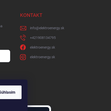
KONTAKT
na
info
@
elektroenergy.sk
+421908134795
elektroenergy.sk
elektroenergy.sk
Súhlasím