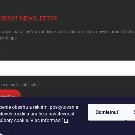
BERAŤ NEWSLETTER
 svoj e-mail a my Vám budeme zasielať informácie o nových produktoch 
 e-shope.
ím e-mailu súhlasíte s
podmienkami ochrany osobných údajov
hlásiť sa
benie obsahu a reklám, poskytovanie
Odmietnuť
álnych médií a analýzu návštevnosti
Podmienky ochrany osobných údajov
Kontakty
Obchodné podmienky
úbory cookie. Viac informácií
tu
.
ie