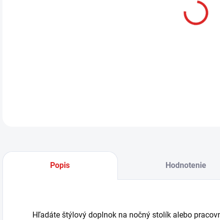
Ten
Som
Zari
displ
DETA
Popis
Hodnotenie
Hľadáte štýlový doplnok na nočný stolík alebo pracov