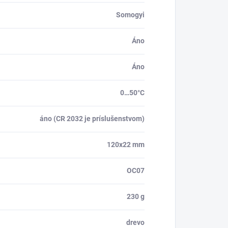
Somogyi
Áno
Áno
0…50°C
áno (CR 2032 je príslušenstvom)
120x22 mm
OC07
230 g
drevo