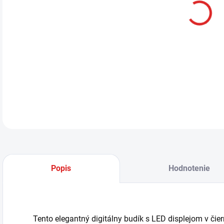
Tent
Somo
Zari
sieť
prís
DETA
Popis
Hodnotenie
Tento elegantný digitálny budík s LED displejom v č