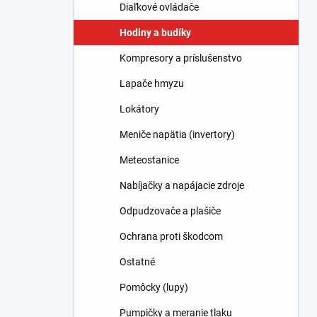
l
Diaľkové ovládače
Hodiny a budíky
Kompresory a príslušenstvo
Lapače hmyzu
Lokátory
Meniče napätia (invertory)
Meteostanice
Nabíjačky a napájacie zdroje
Odpudzovače a plašiče
Ochrana proti škodcom
Ostatné
Pomôcky (lupy)
Pumpičky a meranie tlaku