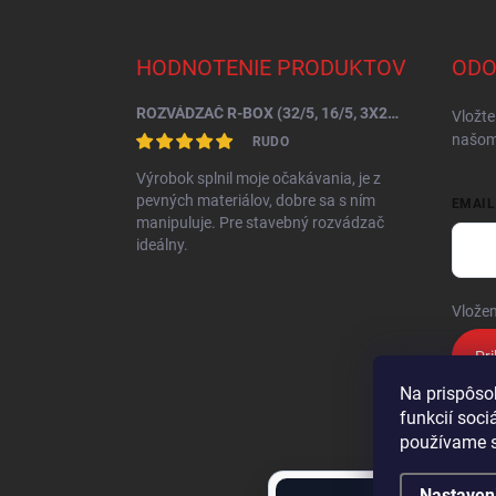
á
p
ä
HODNOTENIE PRODUKTOV
ODO
t
i
ROZVÁDZAČ R-BOX (32/5, 16/5, 3X250V) B.SLIM-10S-7BR
Vložte
e
našom
RUDO
Výrobok splnil moje očakávania, je z
pevných materiálov, dobre sa s ním
EMAIL
manipuluje. Pre stavebný rozvádzač
ideálny.
Vložen
Pri
Na prispôso
funkcií soci
používame s
Nastaven