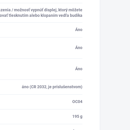
zenia / možnosť vypnúť displej, ktorý môžete
vovať tlesknutím alebo klopaním vedľa budíka
Áno
Áno
Áno
áno (CR 2032, je príslušenstvom)
OC04
195 g