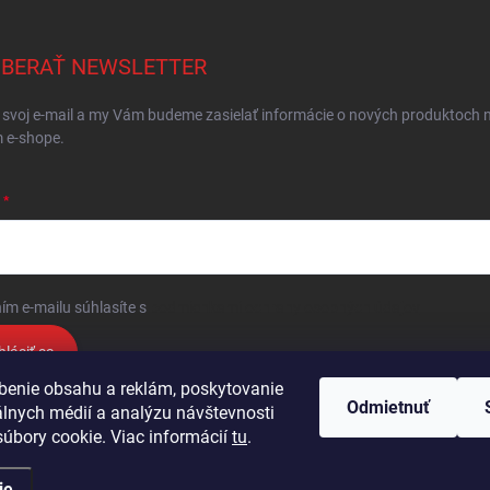
BERAŤ NEWSLETTER
 svoj e-mail a my Vám budeme zasielať informácie o nových produktoch 
 e-shope.
ím e-mailu súhlasíte s
podmienkami ochrany osobných údajov
hlásiť sa
benie obsahu a reklám, poskytovanie
Odmietnuť
álnych médií a analýzu návštevnosti
Podmienky ochrany osobných údajov
Kontakty
Obchodné podmienky
úbory cookie. Viac informácií
tu
.
ie