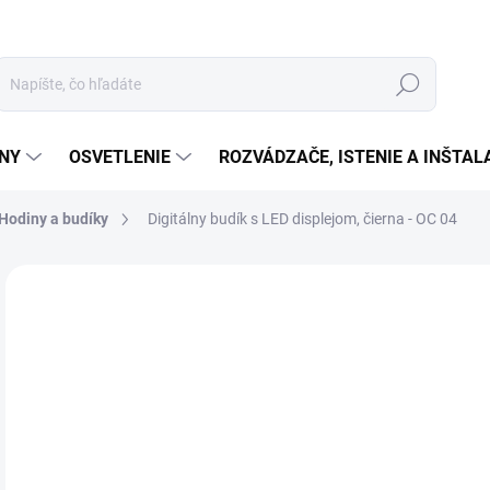
Hľadať
ÉNY
OSVETLENIE
ROZVÁDZAČE, ISTENIE A INŠTA
Hodiny a budíky
Digitálny budík s LED displejom, čierna - OC 04
Neohodnotené
Podrobnosti hodnotenia
ZNAČKA:
SOMOGY
€
€23
Jedn
MO
cena
MOŽ
DOR