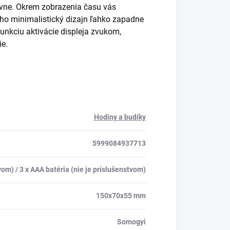
ovne. Okrem zobrazenia času vás
jeho minimalistický dizajn ľahko zapadne
unkciu aktivácie displeja zvukom,
ie.
Hodiny a budíky
5999084937713
vom) / 3 x AAA batéria (nie je príslušenstvom)
150x70x55 mm
Somogyi