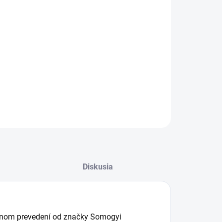
o čierny digitálny budík s LED displejom od výrobcu
gyi v minimalistickom dizajne zobrazuje čas aj teplotu.
adenie má
rozmery 150x70x55 mm
a jeho
napájanie:
ový adaptér (je príslušenstvom) / 3 x AAA batéria (nie je
lušenstvom)
.
ILNÉ INFORMÁCIE
OPÝTAŤ SA
STRÁŽIŤ
Diskusia
iernom prevedení od značky Somogyi