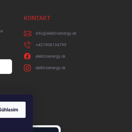
KONTAKT
na
info
@
elektroenergy.sk
+421908134795
elektroenergy.sk
elektroenergy.sk
Súhlasím