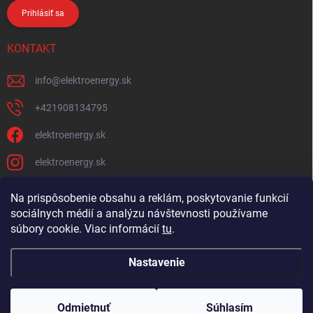
Prihlásiť sa
KONTAKT
info
@
elektroenergy.sk
+421908134795
elektroenergy.sk
elektroenergy.sk
Na prispôsobenie obsahu a reklám, poskytovanie funkcií
sociálnych médií a analýzu návštevnosti používame
Podmienky ochrany osobných údajov
Kontakty
súbory cookie. Viac informácií
tu
.
Obchodné podmienky
Nastavenie
Copyright 2026
Elektroenergy
. Všetky práva vyhradené.
Upraviť nastavenie
cookies
Odmietnuť
Súhlasím