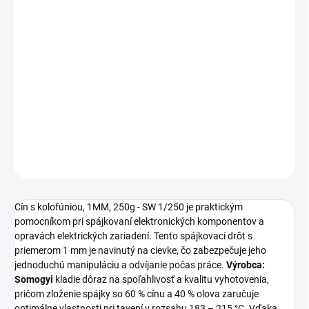
MOŽNOSTI
DORUČENIA
Cín s kolofúniou, 1MM, 250g - SW 1/250 je praktický spájkovací
drôt s priemerom 1 mm a hmotnosťou 250 g, ktorý je ideálny pre
precízne elektrotechnické práce. Výrobca: Somogyi.
Kvalitné
zloženie
zaručuje spoľahlivé spoje pri teplote tavenia 183 – 215
°C.
DETAILNÉ INFORMÁCIE
OPÝTAŤ SA
STRÁŽIŤ
Cín s kolofúniou, 1MM, 250g - SW 1/250 je praktickým
pomocníkom pri spájkovaní elektronických komponentov a
opravách elektrických zariadení. Tento spájkovací drôt s
priemerom 1 mm je navinutý na cievke, čo zabezpečuje jeho
jednoduchú manipuláciu a odvíjanie počas práce.
Výrobca:
Somogyi
kladie dôraz na spoľahlivosť a kvalitu vyhotovenia,
pričom zloženie spájky so 60 % cínu a 40 % olova zaručuje
optimálne vlastnosti pri tavení v rozsahu 183 – 215 °C. Vďaka