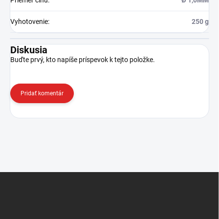
Priemer cínu
:
Ø 1,0MM
Vyhotovenie
:
250 g
Diskusia
Buďte prvý, kto napíše príspevok k tejto položke.
Pridať komentár
Z
á
p
ä