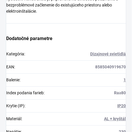
bezproblémové začlenenie do existujúceho priestoru alebo
elektroinštalácie.
Dodatočné parametre
Kategória
:
Dizajnové svietidlá
EAN
:
8585040919670
Balenie
:
1
Index podania farieb
:
Ra≥80
Krytie (IP)
:
IP20
Materiál
:
AL + kryštál
Napätie
:
230