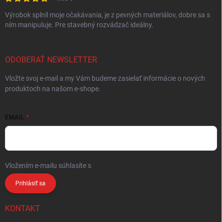
Výrobok splnil moje očakávania, je z pevných materiálov, dobre sa s
ním manipuluje. Pre stavebný rozvádzač ideálny.
ODOBERAŤ NEWSLETTER
Vložte svoj e-mail a my Vám budeme zasielať informácie o nových
produktoch na našom e-shope.
EMAIL
Vložením e-mailu súhlasíte s
podmienkami ochrany osobných údajov
Prihlásiť sa
KONTAKT