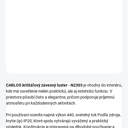
MOŽNOSTI
DORUČENIA
−
+
Pridať do košíka
CARLOS krištáľový závesný luster N2303 sa hodí ako štýlové a
funkčné riešenie do moderných aj klasických interiérov.
DETAILNÉ INFORMÁCIE
OPÝTAŤ SA
STRÁŽIŤ
CARLOS krištáľový závesný luster - N2303
je vhodný do interiéru,
kde má osvetlenie nielen praktickú, ale aj estetickú funkciu. V
priestore pôsobí čisto a elegantne, pričom podporuje príjemnú
atmosféru pri každodenných aktivitách.
Pri používaní oceníte najmä výkon 440, svetelný tok Podľa zdroja,
krytie (ip) IP20, ktoré spolu vytvárajú vyvážený a praktický
výsledok. Konštrukcia je pripravená na dlhodobé používanie a