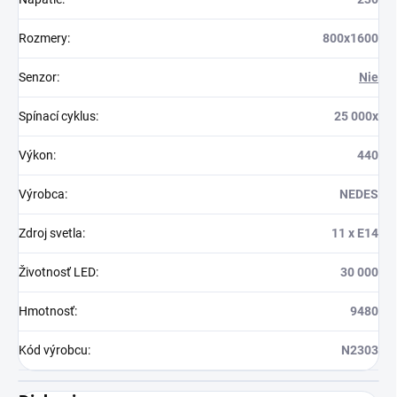
Rozmery
:
800x1600
Senzor
:
Nie
Spínací cyklus
:
25 000x
Výkon
:
440
Výrobca
:
NEDES
Zdroj svetla
:
11 x E14
Životnosť LED
:
30 000
Hmotnosť
:
9480
Kód výrobcu
:
N2303