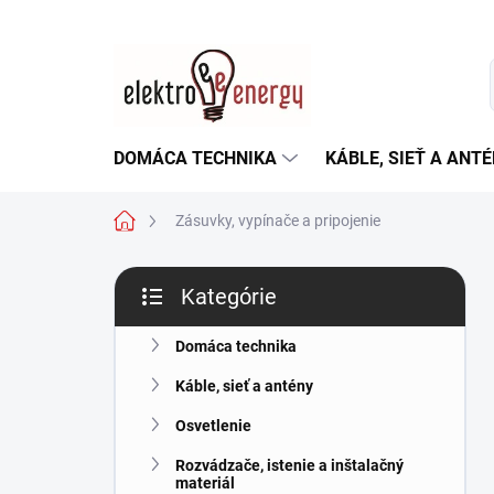
Prejsť
na
obsah
DOMÁCA TECHNIKA
KÁBLE, SIEŤ A ANT
Domov
Zásuvky, vypínače a pripojenie
B
Kategórie
o
Preskočiť
č
kategórie
n
Domáca technika
ý
Káble, sieť a antény
p
a
Osvetlenie
n
Rozvádzače, istenie a inštalačný
e
materiál