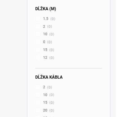
DĹŽKA (M)
1.5
0
2
0
10
0
0
0
15
0
12
0
DĹŽKA KÁBLA
2
0
10
0
15
0
20
0