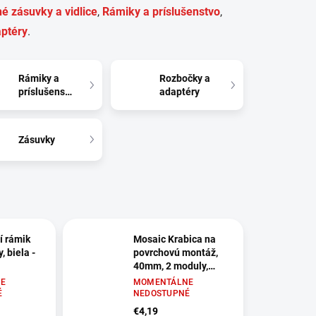
é zásuvky a vidlice
,
Rámiky a príslušenstvo
,
ptéry
.
Rámiky a
Rozbočky a
príslušenstvo
adaptéry
Zásuvky
í rámik
Mosaic Krabica na
, biela -
povrchovú montáž,
40mm, 2 moduly,
biela - 080281
E
MOMENTÁLNE
É
NEDOSTUPNÉ
€4,19