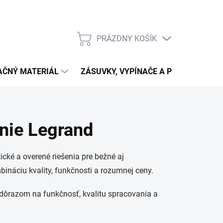
PRÁZDNY KOŠÍK
NÁKUPNÝ
KOŠÍK
LAČNÝ MATERIÁL
ZÁSUVKY, VYPÍNAČE A PRIPOJENIE
enie Legrand
cké a overené riešenia pre bežné aj
bináciu kvality, funkčnosti a rozumnej ceny.
s dôrazom na funkčnosť, kvalitu spracovania a