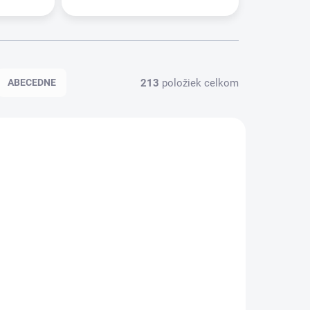
213
položiek celkom
ABECEDNE
7802L
080281
STUPNÉ
MOMENTÁLNE NEDOSTUPNÉ
ik pre
Mosaic Krabica na
povrchovú montáž,