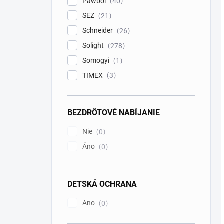
Pawbol
40
SEZ
21
Schneider
26
Solight
278
Somogyi
1
TIMEX
3
BEZDRÔTOVÉ NABÍJANIE
Nie
0
Áno
0
DETSKÁ OCHRANA
Ano
0