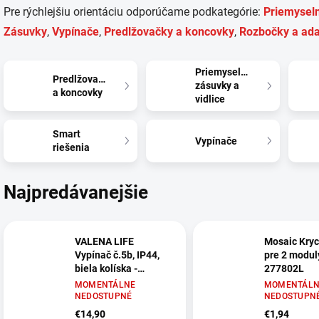
Pre rýchlejšiu orientáciu odporúčame podkategórie:
Priemyseln
Zásuvky
,
Vypínače
,
Predlžovačky a koncovky
,
Rozbočky a ada
Priemyselné
Predlžovačky
zásuvky a
a koncovky
vidlice
Smart
Vypínače
riešenia
Najpredávanejšie
VALENA LIFE
Mosaic Kryc
Vypínač č.5b, IP44,
pre 2 moduly
biela kolíska -
277802L
752158
MOMENTÁLNE
MOMENTÁLN
NEDOSTUPNÉ
NEDOSTUPN
€14,90
€1,94