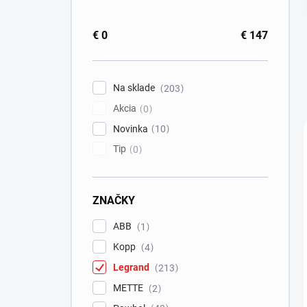
€
0
€
147
Na sklade
203
Akcia
0
Novinka
10
Tip
0
ZNAČKY
ABB
1
Kopp
4
Legrand
213
METTE
2